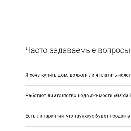
Часто задаваемые вопросы
Я хочу купить дом, должен ли я платить нало
Нет, не должны. Платить налог 13% будет только п
Работает ли агентство недвижимости «Garda
Да, наше агентство недвижимости, работает с ино
Есть ли гарантии, что таунхаус будет продан
Да, агентство элитной недвижимости «Garda Estate»
данные ему риэлтором агентства, при определении 