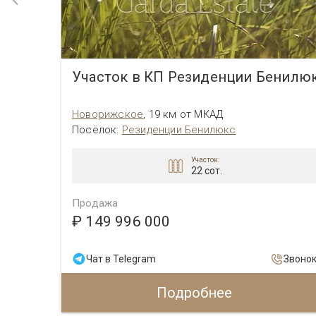
ово
Участок в КП Резиденции Бенилю
Новорижское
,
19 км от МКАД
Посёлок
:
Резиденции Бенилюкс
Участок:
22 сот.
Продажа
₽ 149 996 000
Звонок
Чат в Telegram
Звоно
Подробнее