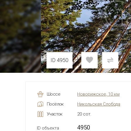
ID 4950
Шоссе
Новорижское, 10 км
Посёлок
Никольская Слобода
Участок
20 сот.
4950
ID объекта