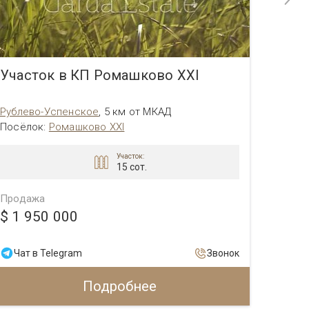
Участок в КП Ромашково XXI
Учас
Рублево-Успенское
,
5 км от МКАД
Новор
Посёлок
:
Ромашково XXI
Посёл
Участок:
15 сот.
Продажа
Прода
$ 1 950 000
$ 1 
Чат в Telegram
Звонок
Чат 
Подробнее