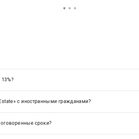
г 13%?
родавец, налог рассчитывается на прибыль.
 Estate» с иностранными гражданами?
странными гражданами не резидентами РФ.
 в оговоренные сроки?
 гарантирует, что таунхаус будет продан в оговоренные сроки, 
ценовой политики, обусловленной ситуацией на рынке недвижим