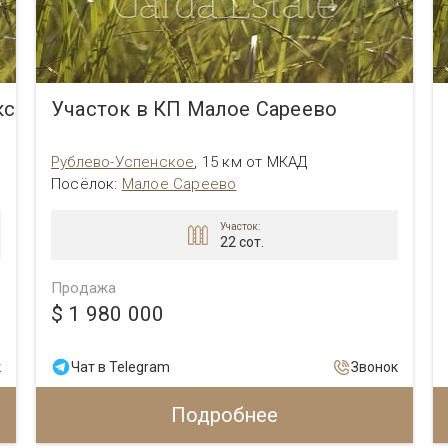
кс
Участок в КП Малое Сареево
Рублево-Успенское
,
15 км от МКАД
Посёлок
:
Малое Сареево
Участок:
22 сот.
Продажа
$ 1 980 000
к
Чат в Telegram
Звонок
Подробнее