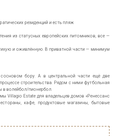
ратических резиденций и есть пляж
тения из статусных европейских питомников, все —
 тихую и оживлённую. В приватной части — минимум
 сосновом бору. А в центральной части ещё две
 процессе строительства. Рядом с ними футбольная
ы в волейбол/пионербол.
емы Villagio Estate для владельцев домов «Ренессанс
рестораны, кафе, продуктовые магазины, бытовые