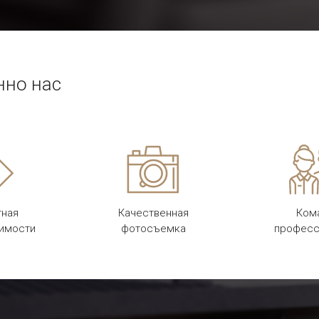
нно нас
тная
Качественная
Ком
оимости
фотосъемка
професс