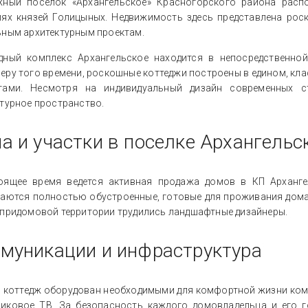
жный посёлок «Архангельское» Красногорского района рас
иях князей Голицыных. Недвижимость здесь представлена ро
ьным архитектурным проектам.
дный комплекс Архангельское находится в непосредственной
ру того времени, роскошные коттеджи построены в едином, кла
тами. Несмотря на индивидуальный дизайн современных с
турное пространство.
а и участки в поселке Архангельс
оящее время ведется активная продажа домов в КП Архангел
гаются полностью обустроенные, готовые для проживания дома
 придомовой территории трудились ландшафтные дизайнеры.
муникации и инфраструктура
 коттедж оборудован необходимыми для комфортной жизни ком
никовое ТВ. За безопасность каждого домовладельца и его 