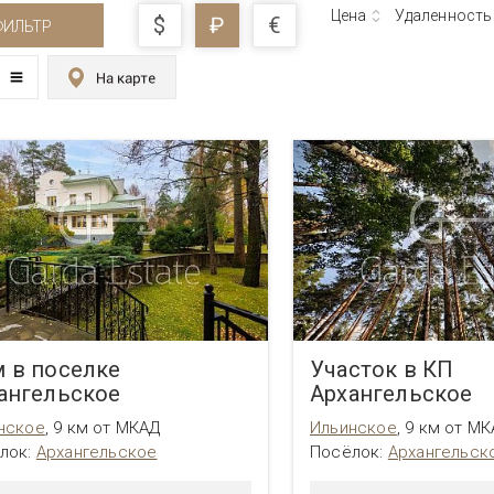
Цена
Удаленность
$
₽
€
ФИЛЬТР
 в поселке
Участок в КП
ангельское
Архангельское
нское
,
9 км от МКАД
Ильинское
,
9 км от М
лок:
Архангельское
Посёлок:
Архангельск