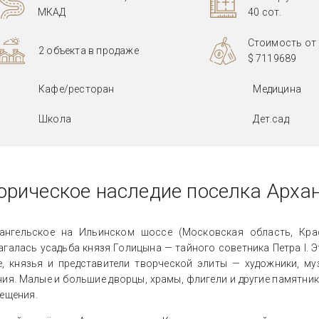
МКАД
40 сот.
Стоимость от
2 объекта в продаже
$ 7119689
Кафе/ресторан
Медицина
Школа
Дет.сад
орическое наследие поселка Арха
ангельское на Ильинском шоссе (Московская область, Крас
галась усадьба князя Голицына — тайного советника Петра I. 
е, князья и представители творческой элиты — художники, м
ия. Малые и большие дворцы, храмы, флигели и другие памятник
ещения.