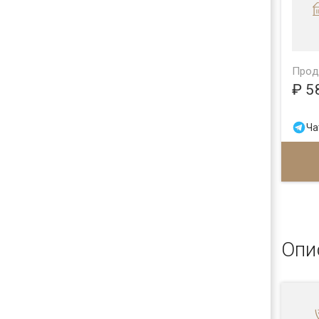
Прод
₽ 5
Ча
Опи