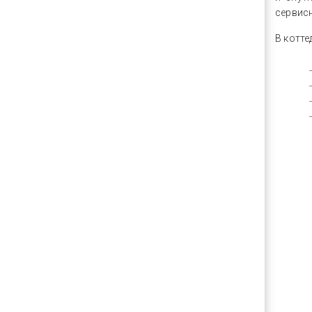
сервис
В котте