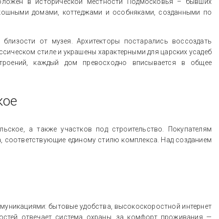
положен в исторической местности Подмосковья – бывших
скошными домами, коттеджами и особняками, созданными по
 близости от музея. Архитекторы постарались воссоздать
ссическом стиле и украшены характерными для царских усадеб
троений, каждый дом превосходно вписывается в общее
кое
ьское, а также участков под строительство. Покупателям
, соответствующие единому стилю комплекса. Над созданием
муникациями: бытовые удобства, высокоскоростной интернет
гостей отвечает система охраны, за комфорт проживания —