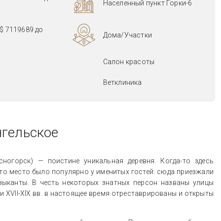
Населенный пункт Горки-6
$ 7119689
до
Дома/Участки
Салон красоты
Ветклиника
нгельское
ногорск) — поистине уникальная деревня. Когда-то здесь
Это место было популярно у именитых гостей: сюда приезжали
узыканты. В честь некоторых знатных персон названы улицы
и XVII-XIX вв. в настоящее время отреставрированы и открыты