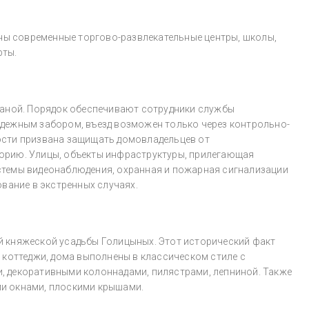
ены современные торгово-развлекательные центры, школы,
рты.
раной. Порядок обеспечивают сотрудники службы
дежным забором, въезд возможен только через контрольно-
ости призвана защищать домовладельцев от
орию. Улицы, объекты инфраструктуры, прилегающая
стемы видеонаблюдения, охранная и пожарная сигнализации
ование в экстренных случаях.
й княжеской усадьбы Голицыных. Этот исторический факт
 коттеджи, дома выполнены в классическом стиле с
, декоративными колоннадами, пилястрами, лепниной. Также
и окнами, плоскими крышами.