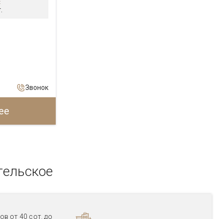
:
.
Звонок
ее
гельское
в от 40 сот. до