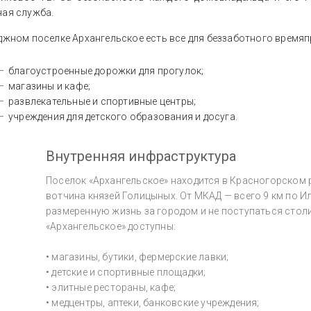
ная служба.
джном поселке Архангельское есть все для беззаботного время
благоустроенные дорожки для прогулок;
магазины и кафе;
развлекательные и спортивные центры;
учреждения для детского образования и досуга.
Внутренняя инфраструктура
Поселок «Архангельское» находится в Красногорском
вотчина князей Голицыных. От МКАД — всего 9 км по И
размеренную жизнь за городом и не поступаться сто
«Архангельское» доступны:
• магазины, бутики, фермерские лавки;
• детские и спортивные площадки;
• элитные рестораны, кафе;
• медцентры, аптеки, банковские учреждения;