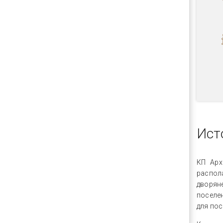
Ист
КП Арх
распола
дворян
поселен
для пос