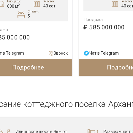
Площадь:
Участок
Участок:
2
40 сот
40 сот.
600 м
Спален:
5
Продажа
₽ 585 000 000
ажа
85 000 000
т в Telegram
Звонок
Чат в Telegram
Подробнее
Подробн
сание коттеджного поселка Архан
Ильинское шоссе, 9км от
Размер участко