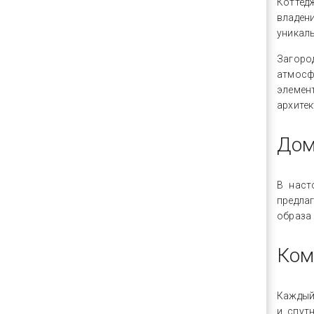
Коттед
владен
уникал
Загоро
атмосфе
элемен
архитек
Дом
В наст
предла
образа
Ком
Каждый
и спут