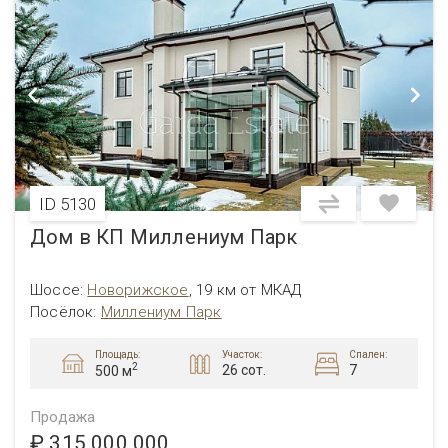
ID 5130
Дом в КП Миллениум Парк
Шоссе:
Новорижское
,
19 км от МКАД
Посёлок:
Миллениум Парк
Площадь:
Участок:
Спален:
2
26 сот.
7
500 м
Продажа
₽ 315 000 000