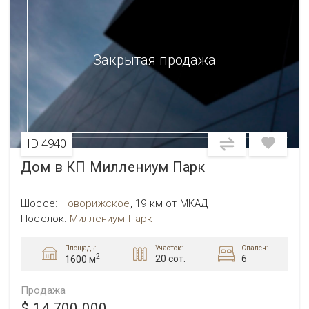
Закрытая продажа
ID 4940
Дом в КП Миллениум Парк
Шоссе:
Новорижское
,
19 км от МКАД
Посёлок:
Миллениум Парк
Площадь:
Участок:
Спален:
2
20 сот.
6
1600 м
Продажа
$ 14 700 000