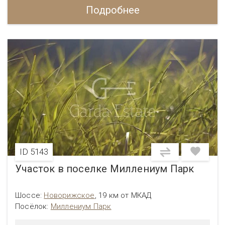
Подробнее
ID 5143
Участок в поселке Миллениум Парк
Шоссе:
Новорижское
,
19 км от МКАД
Посёлок:
Миллениум Парк