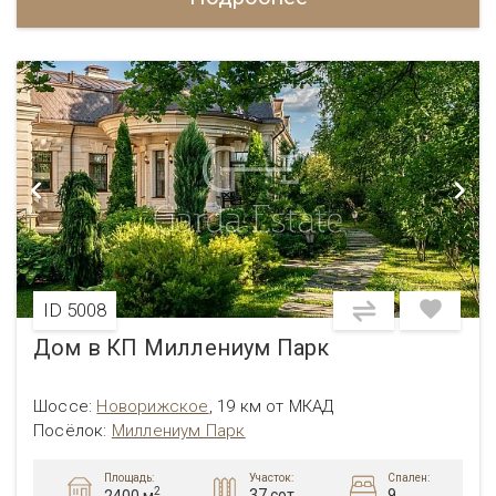
ID 5008
Дом в КП Миллениум Парк
Шоссе:
Новорижское
,
19 км от МКАД
Посёлок:
Миллениум Парк
Площадь:
Участок:
Спален:
2
37 сот.
9
2400 м