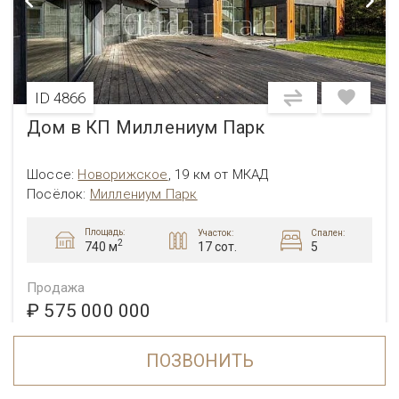
ID 4866
Дом в КП Миллениум Парк
Шоссе:
Новорижское
,
19 км от МКАД
Посёлок:
Миллениум Парк
Площадь:
Участок:
Спален:
2
17 сот.
5
740 м
Продажа
₽ 575 000 000
ПОЗВОНИТЬ
Чат в Telegram
Звонок