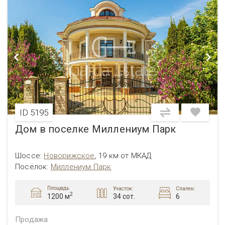
ID 5195
Дом в поселке Миллениум Парк
Шоссе:
Новорижское
,
19 км от МКАД
Посёлок:
Миллениум Парк
Площадь:
Участок:
Спален:
2
34 сот.
6
1200 м
Продажа