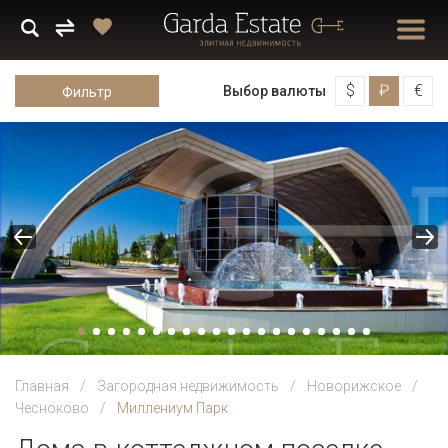
$
₽
€
Выбор валюты
Фильтр
Главная
Загородная недвижимость
Новорижское
Чесноково
Миллениум Парк