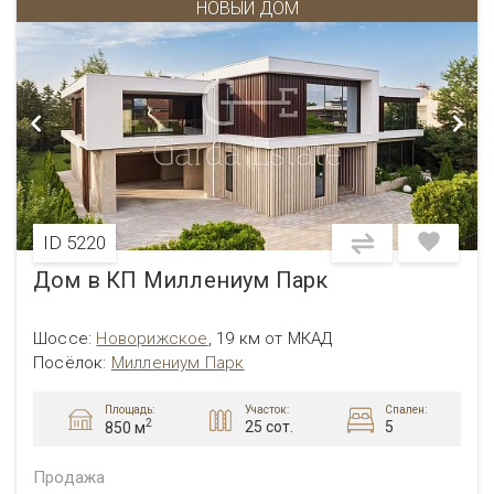
НОВЫЙ ДОМ
ID 5220
Дом в КП Миллениум Парк
Шоссе:
Новорижское
,
19 км от МКАД
Посёлок:
Миллениум Парк
Площадь:
Участок:
Спален:
2
25 сот.
5
850 м
Продажа