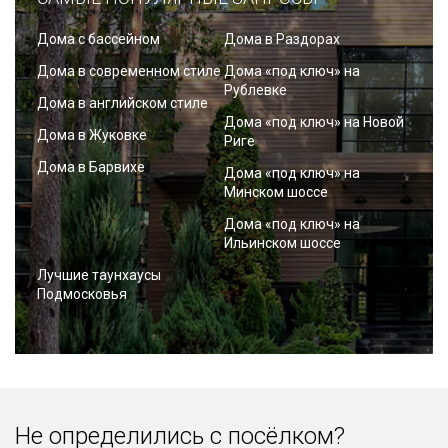
Дома с бассейном
Дома в Раздорах
Дома в современном стиле
Дома «под ключ» на
Рублевке
Дома в английском стиле
Дома «под ключ» на Новой
Дома в Жуковке
Риге
Дома в Барвихе
Дома «под ключ» на
Минском шоссе
Дома «под ключ» на
Ильинском шоссе
Лучшие таунхаусы
Подмосковья
Не определились с посёлком?