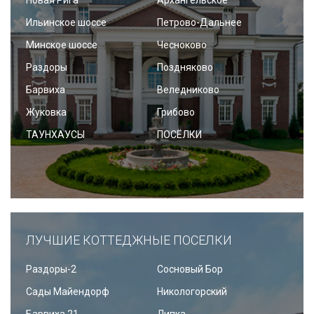
Ильинское шоссе
Петрово-Дальнее
Минское шоссе
Чесноково
Раздоры
Поздняково
Барвиха
Веледниково
Жуковка
Грибово
ТАУНХАУСЫ
ПОСЁЛКИ
ЛУЧШИЕ КОТТЕДЖНЫЕ ПОСЕЛКИ
Раздоры-2
Сосновый Бор
Сады Майендорф
Никологорский
Барвиха 21
Липка