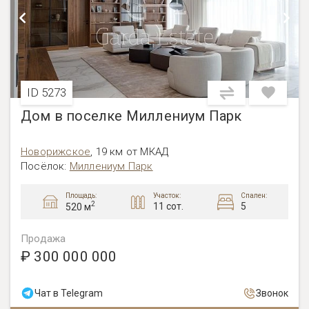
ID 5273
Дом в поселке Миллениум Парк
Новорижское
,
19 км от МКАД
Посёлок:
Миллениум Парк
Площадь:
Участок:
Спален:
2
11 сот.
5
520 м
Продажа
₽ 300 000 000
Чат в Telegram
Звонок