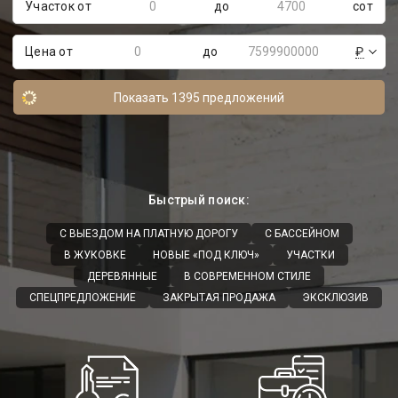
Участок от
до
сот
Цена от
до
₽
Показать
1395
предложений
Быстрый поиск:
С ВЫЕЗДОМ НА ПЛАТНУЮ ДОРОГУ
С БАССЕЙНОМ
В ЖУКОВКЕ
НОВЫЕ «ПОД КЛЮЧ»
УЧАСТКИ
ДЕРЕВЯННЫЕ
В СОВРЕМЕННОМ СТИЛЕ
СПЕЦПРЕДЛОЖЕНИЕ
ЗАКРЫТАЯ ПРОДАЖА
ЭКСКЛЮЗИВ