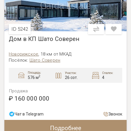
ID 5242
Дом в КП Шато Соверен
Новорижское
,
18 км от МКАД
Посёлок:
Шато Соверен
Площадь:
Участок:
Спален:
2
26 сот.
4
576 м
Продажа
₽ 160 000 000
Чат в Telegram
Звонок
Подробнее