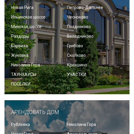
Новая Рига
Петрово-Дальнее
Ильинское шоссе
Чесноково
Минское шоссе
Поздняково
Раздоры
Веледниково
Барвиха
Грибово
Жуковка
Сколково
Николина Гора
Крекшино
ТАУНХАУСЫ
УЧАСТКИ
ПОСЁЛКИ
АРЕНДОВАТЬ ДОМ
Рублевка
Николина Гора
Новая Рига
Архангельское