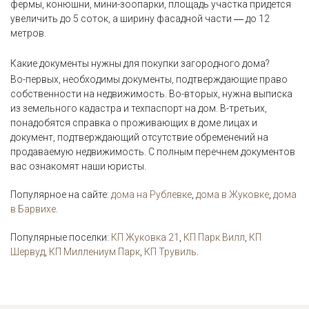
фермы, конюшни, мини-зоопарки, площадь участка придется
увеличить до 5 соток, а ширину фасадной части ― до 12
метров.
Какие документы нужны для покупки загородного дома?
Во-первых, необходимы документы, подтверждающие право
собственности на недвижимость. Во-вторых, нужна выписка
из земельного кадастра и техпаспорт на дом. В-третьих,
понадобятся справка о проживающих в доме лицах и
документ, подтверждающий отсутствие обременений на
продаваемую недвижимость. С полным перечнем документов
вас ознакомят наши юристы.
Популярное на сайте:
дома на Рублевке
,
дома в Жуковке
,
дома
в Барвихе
.
Популярные поселки:
КП Жуковка 21
,
КП Парк Вилл
,
КП
Шервуд
,
КП Миллениум Парк
,
КП Трувиль
.