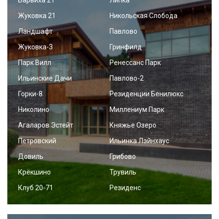
Жуковка 21
Никольская Слобода
Ландшафт
Павлово
Жуковка-3
Гринфилд
Парк Вилл
Ренессанс Парк
Ильинские Дачи
Павлово-2
Горки-8
Резиденции Бенилюкс
Николино
Миллениум Парк
Агаларов Эстейт
Княжье Озеро
Петровский
Ильинка Лэйнхаус
Довиль
Грибово
Крёкшино
Трувиль
Клуб 20-71
Резиденс