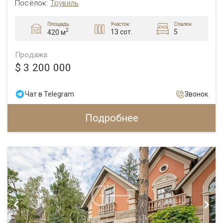
Посёлок:
Трувиль
Площадь:
Участок:
Спален:
2
13 сот.
5
420 м
Продажа
$ 3 200 000
Чат в Telegram
Звонок
Подробнее