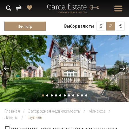
$
₽
€
Выбор валюты
Фильтр
Главная
Загородная недвижимость
Минское
Ликино
Трувиль