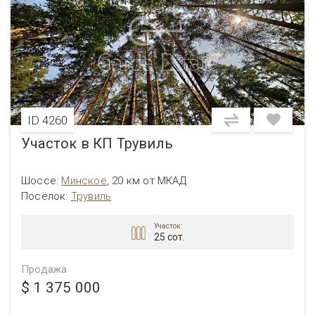
ID 4260
Участок в КП Трувиль
Шоссе:
Минское
,
20 км от МКАД
Посёлок:
Трувиль
Участок:
25 сот.
Продажа
$ 1 375 000