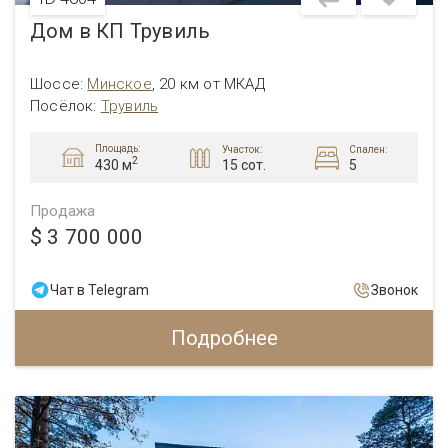
Дом в КП Трувиль
Шоссе:
Минское
,
20 км от МКАД
Посёлок:
Трувиль
Площадь:
Участок:
Спален:
2
15 сот.
5
430 м
Продажа
$ 3 700 000
Чат в Telegram
Звонок
Подробнее