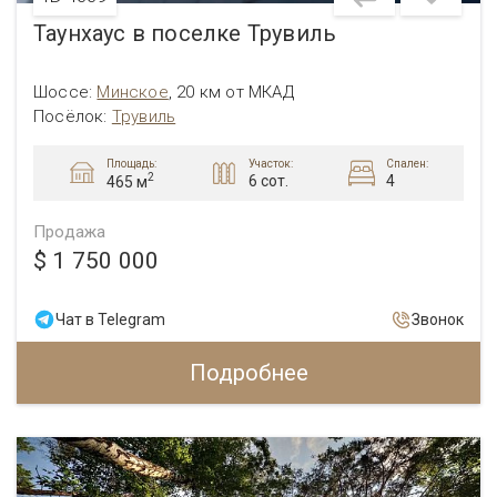
Таунхаус в поселке Трувиль
Шоссе:
Минское
,
20 км от МКАД
Посёлок:
Трувиль
Площадь:
Участок:
Спален:
2
6 сот.
4
465 м
Продажа
$ 1 750 000
Чат в Telegram
Звонок
Подробнее