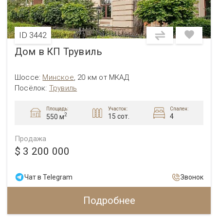
ID 3442
Дом в КП Трувиль
Шоссе:
Минское
,
20 км от МКАД
Посёлок:
Трувиль
Площадь:
Участок:
Спален:
2
15 сот.
4
550 м
Продажа
$ 3 200 000
Чат в Telegram
Звонок
Подробнее