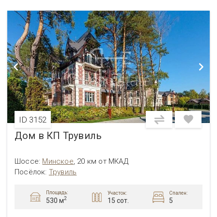
ID 3152
Дом в КП Трувиль
Шоссе:
Минское
,
20 км от МКАД
Посёлок:
Трувиль
Площадь:
Участок:
Спален:
2
15 сот.
5
530 м