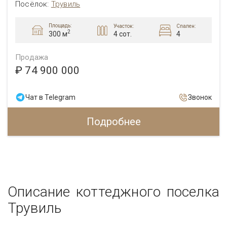
Посёлок:
Трувиль
Площадь:
Участок:
Спален:
2
4 сот.
4
300 м
Продажа
₽ 74 900 000
Чат в Telegram
Звонок
Подробнее
Описание коттеджного поселка
Трувиль