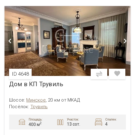
ID 4648
Дом в КП Трувиль
Шоссе:
Минское
,
20 км от МКАД
Посёлок:
Трувиль
Площадь:
Участок:
Спален:
2
13 сот.
4
400 м