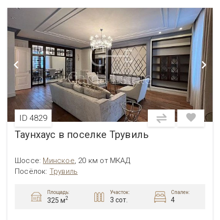
ID 4829
Таунхаус в поселке Трувиль
Шоссе:
Минское
,
20 км от МКАД
Посёлок:
Трувиль
Площадь:
Участок:
Спален:
2
3 сот.
4
325 м