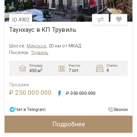
ID 4902
Таунхаус в КП Трувиль
Шоссе:
Минское
,
20 км от МКАД
Посёлок:
Трувиль
Площадь:
Участок:
Спален:
2
7 сот.
4
450 м
Продажа
₽ 250 000 000
₽ 350 000 000
Чат в Telegram
Звонок
Подробнее