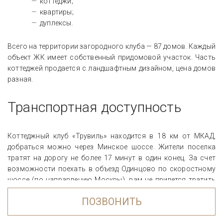
коттеджи;
квартиры;
дуплексы.
Всего на территории загородного клуба — 87 домов. Каждый
объект ЖК имеет собственный придомовой участок. Часть
коттеджей продается с ландшафтным дизайном, цена домов
разная.
Транспортная доступность
Коттеджный клуб «Трувиль» находится в 18 км от МКАД,
добраться можно через Минское шоссе. Жители поселка
тратят на дорогу не более 17 минут в один конец. За счет
возможности поехать в объезд Одинцово по скоростному
шоссе (по направлению Москвы), вам не придется тратить
время на стояние в пробках. Добраться можно не только на
ПОЗВОНИТЬ
личном транспорте по шоссе, но и на автобусе, по железной
дороге.