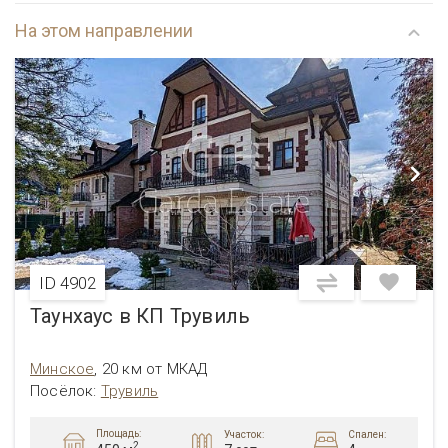
На этом направлении
ID 4902
Таунхаус в КП Трувиль
Минское
,
20 км от МКАД
Посёлок
:
Трувиль
Площадь:
Участок:
Спален:
2