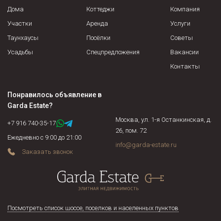
по завышенной цене.
Дома
Коттеджи
Компания
Участки
Аренда
Услуги
Таунхаусы
Посёлки
Советы
Усадьбы
Спецпредложения
Вакансии
Контакты
Понравилось объявление в
Garda Estate
?
Москва, ул. 1-я Останкинская, д.
+7 916 740-35-17
26, пом. 72
Ежедневно с 9:00 до 21:00
info@garda-estate.ru
Заказать звонок
Посмотреть список шоссе, поселков и населенных пунктов