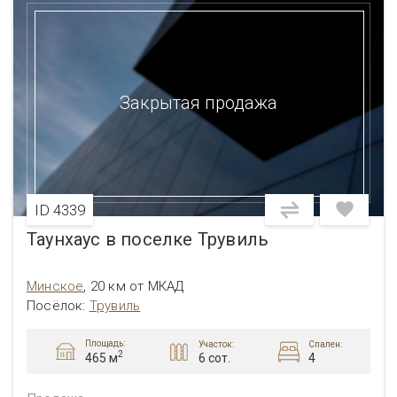
Закрытая продажа
ID 4339
Таунхаус в поселке Трувиль
Минское
,
20 км от МКАД
Посёлок:
Трувиль
Площадь:
Участок:
Спален:
2
6 сот.
4
465 м