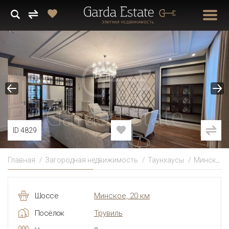
ID 4829
Главная
Загородная недвижимость
Таунхаусы
Минское
Шоссе
Минское, 20 км
Посёлок
Трувиль