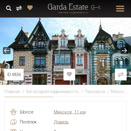
ID 4836
Главная
Загородная недвижимость
Таунхаусы
Минское
Шоссе
Минское, 11 км
Посёлок
Довиль