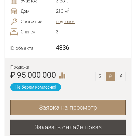
Участок
3 сот.
2
Дом
210 м
Состояние
под ключ
Спален
3
4836
ID объекта
Продажа
₽ 95 000 000
$
₽
€
Не берем комиссию!
Заявка на просмотр
Заказать онлайн показ