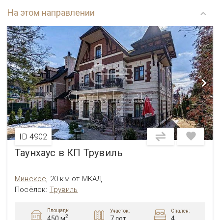
На этом направлении
ID 4902
Таунхаус в КП Трувиль
Минское
,
20 км от МКАД
Посёлок
:
Трувиль
Площадь:
Участок:
Спален:
2
7 сот.
4
450 м