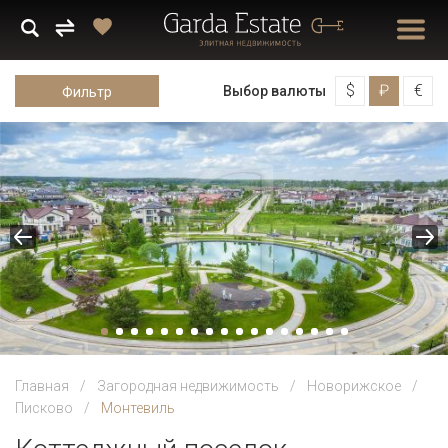
$
₽
€
Выбор валюты
Фильтр
Главная
Загородная недвижимость
Новорижское
Писково
Монтевиль