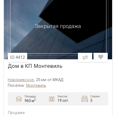
Закрытая продажа
ID 4412
Дом в КП Монтевиль
Новорижское
,
25 км от МКАД
Посёлок:
Монтевиль
Площадь:
Участок:
Спален:
2
19 сот.
5
960 м
Продажа