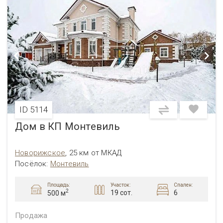
ID 5114
Дом в КП Монтевиль
Новорижское
,
25 км от МКАД
Посёлок:
Монтевиль
Площадь:
Участок:
Спален:
2
19 сот.
6
500 м
Продажа