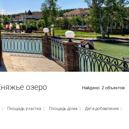
 CLUB
Резиденс
Усово
Шульгино
ВСЕ ПОСЁЛКИ
ПОСМОТРЕТЬ ВСЕ
ПОСМОТРЕТЬ ВСЕ
ВСЕ ПОСЁЛКИ
Княжье озеро
Найдено:
2
объектов
Площадь участка
Площадь дома
Дата добавления