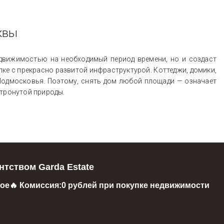
квы
движимостью на необходимый период времени, но и создаст
ке с прекрасно развитой инфраструктурой. Коттеджи, домики,
 Подмосковья. Поэтому, снять дом любой площади — означает
етронутой природы.
нтством Garda Estate
ое
🔥 Комиссия:
0 рублей при покупке недвижимости