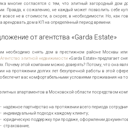
яка многие согласятся с тем, что элитный загородный дом д
ым. Правда, к сожалению, не каждый может позволить себе ку
т вовсе не в стоимости, а скорее, в необходимости. Но, как г
 а арендовать дом в КП на определённый период времени.
ложение от агентства «Garda Estate»
ам необходимо снять дом в престижном районе Москвы или 
.
Агентство элитной недвижимости
«Garda Estate» предлагает сн
ях. Почему этой компании можно доверять? Потому, что она яв
рии на протяжении долгих лет безупречной работы в этой сфер
 обеспечит вас комфортабельными условиями проживания на тот
элитных апартаментов в Московской области посредством компан
надёжное партнёрство на протяжении всего периода сотрудни
индивидуальный подход к каждому клиенту;
юридическую поддержку при продаже, оформлении документов
страхование;