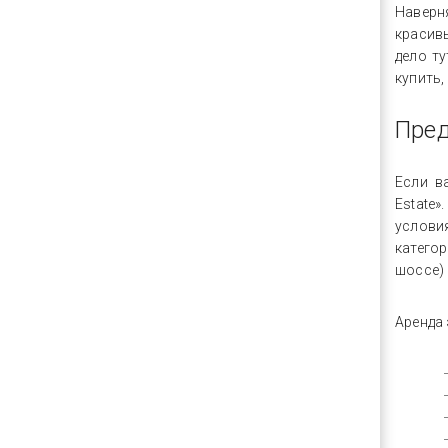
Наверн
красив
дело ту
купить,
Пред
Если в
Estate»
услови
катего
шоссе)
Аренда 