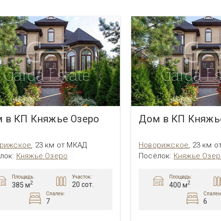
 в КП Княжье Озеро
Дом в КП Княжь
рижское
,
23 км от МКАД
Новорижское
,
23 км о
лок:
Княжье Озеро
Посёлок:
Княжье Озер
Площадь:
Площадь:
Участок:
2
2
20 сот.
385 м
400 м
Спален:
Спален
7
6