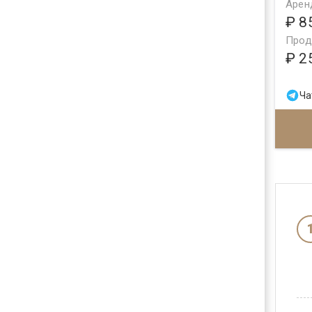
Арен
₽ 8
Прод
₽ 2
Ча