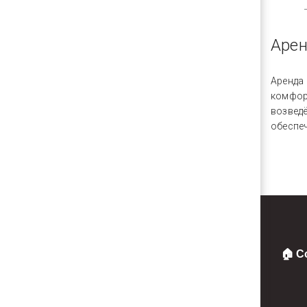
Арен
Аренда
комфор
возвед
обеспе
🏠 С