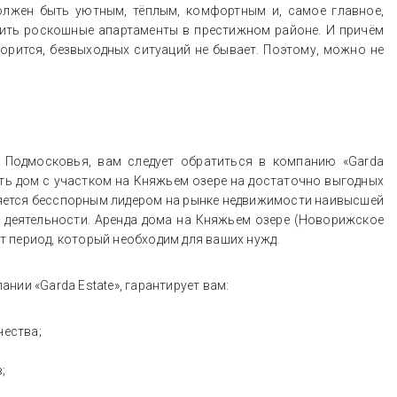
олжен быть уютным, тёплым, комфортным и, самое главное,
пить роскошные апартаменты в престижном районе. И причём
оворится, безвыходных ситуаций не бывает. Поэтому, можно не
Подмосковья, вам следует обратиться в компанию «Garda
ять дом с участком на Княжьем озере на достаточно выгодных
ляется бесспорным лидером на рынке недвижимости наивысшей
е деятельности. Аренда дома на Княжьем озере (Новорижское
 период, который необходим для ваших нужд.
ии «Garda Estate», гарантирует вам:
чества;
;