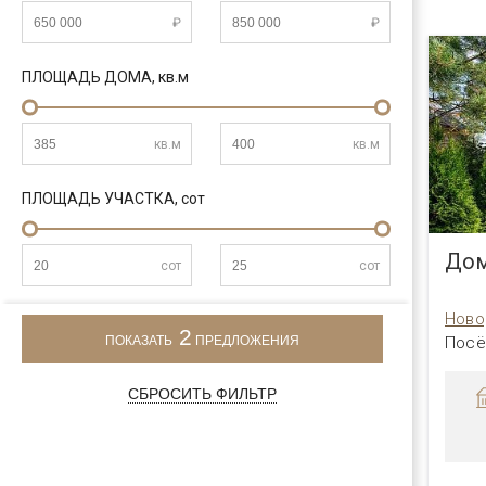
₽
₽
ПЛОЩАДЬ ДОМА,
кв.м
кв.м
кв.м
ПЛОЩАДЬ УЧАСТКА,
сот
Дом
сот
сот
Ново
2
Посё
ПОКАЗАТЬ
ПРЕДЛОЖЕНИЯ
СБРОСИТЬ ФИЛЬТР