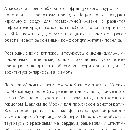
Атмосфера фешенебельного французского курорта в
сочетании с красотами природы Подмосковья создают
идеальную среду для гармоничной жизни, а развитая
инфраструктура, включающая в себя ресторан, спортивный
и SPA- комплекс, детские площадки и многое другое
обеспечивают высочайший комфорт для жителей поселка.
Роскошные дома, дуплексы и таунхаусы с индивидуальными
фасадными решениями, стали прекрасным украшением
природного ландшафта, объединив территорию в единый
архитектурно-парковый ансамбль.
Поселок «Довиль» расположен в 9 километрах от Москвы
по Минскому шоссе. Это уменьшенная копия одноименного
фешенебельного курорта в Нормандии, построенного
герцогом Шарлем де Морни для парижской аристократии.
Здесь воссоздана легкая атмосфера французской роскоши
и неповторимый французский шарм. Нарядные особняки и
таунхаусы с красивыми мансардами, башенками и шпилями
образуют уютные кварталы, вокруг озера протянулись