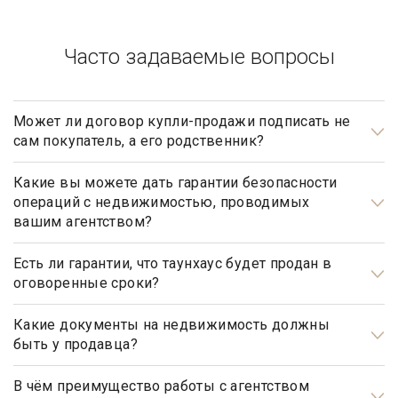
Часто задаваемые вопросы
Может ли договор купли-продажи подписать не
сам покупатель, а его родственник?
Может, но для этого необходимо иметь действующую
нотариально заверенную доверенность.
Какие вы можете дать гарантии безопасности
операций с недвижимостью, проводимых
вашим агентством?
Наше агентство элитной недвижимости осуществляет
полный контроль над каждым шагом сделки, оказывает
Есть ли гарантии, что таунхаус будет продан в
оговоренные сроки?
полное юридическое сопровождение на всех этапах
сотрудничества, что гарантирует вашу безопасность и
Да, агентство элитной недвижимости «Garda Estate»
«чистоту» сделки.
гарантирует, что таунхаус будет продан в оговоренные
Какие документы на недвижимость должны
быть у продавца?
сроки, при условии, что Клиент принимает рекомендации,
данные ему риэлтором агентства, при определении ценовой
Документами, подтверждающими право собственности
политики, обусловленной ситуацией на рынке
продавца, являются: свидетельство о государственной
В чём преимущество работы с агентством