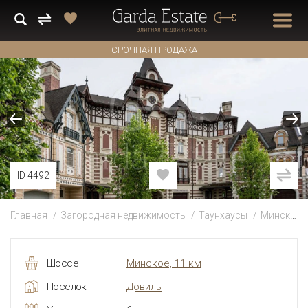
СРОЧНАЯ ПРОДАЖА
ID 4492
Главная
Загородная недвижимость
Таунхаусы
Минское
Шоссе
Минское, 11 км
Посёлок
Довиль