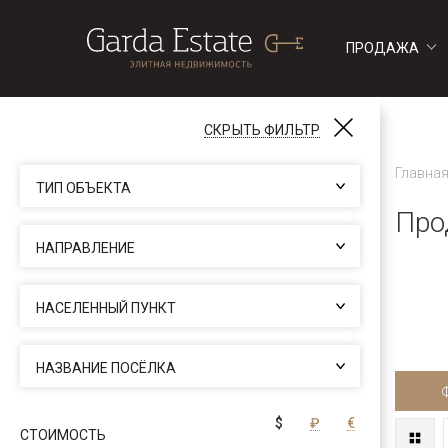
ПРОДАЖА
ДОМА
ДОМА
СКРЫТЬ ФИЛЬТР
$
₽
€
Выбор валюты
ФИЛЬТР
Главна
ТИП ОБЪЕКТА
Про
НАПРАВЛЕНИЕ
НАСЕЛЕННЫЙ ПУНКТ
НАЗВАНИЕ ПОСЁЛКА
$
₽
€
СТОИМОСТЬ