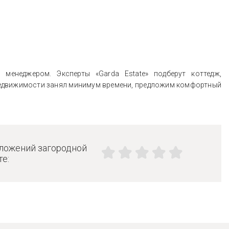
енеджером. Эксперты «Garda Estate» подберут коттедж,
недвижимости занял минимум времени, предложим комфортный
дложений загородной
е: