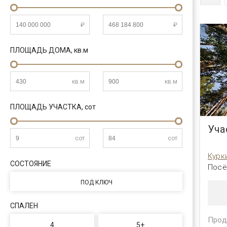
₽
₽
ПЛОЩАДЬ ДОМА,
кв.м
кв.м
кв.м
ПЛОЩАДЬ УЧАСТКА,
сот
Уча
сот
сот
Курк
СОСТОЯНИЕ
Посё
ПОД КЛЮЧ
СПАЛЕН
Прод
4
5+