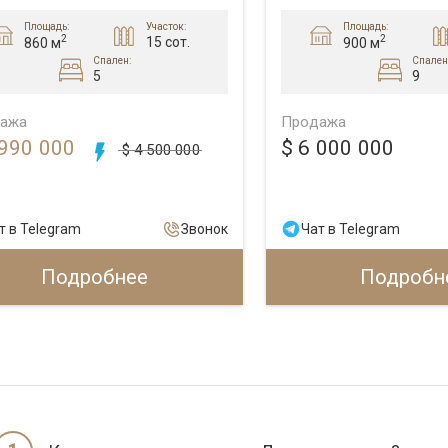
Площадь:
Площадь:
Участок:
2
2
15 сот.
860 м
900 м
Спален:
Спален
5
9
ажа
Продажа
 990 000
$ 6 000 000
$ 4 500 000
т в Telegram
Звонок
Чат в Telegram
Подробнее
Подробн