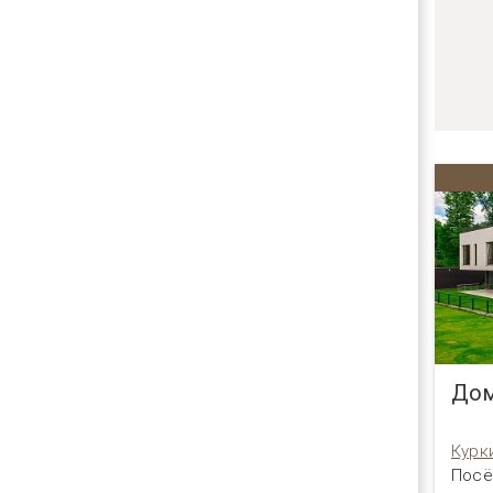
Дом
Курк
Посё