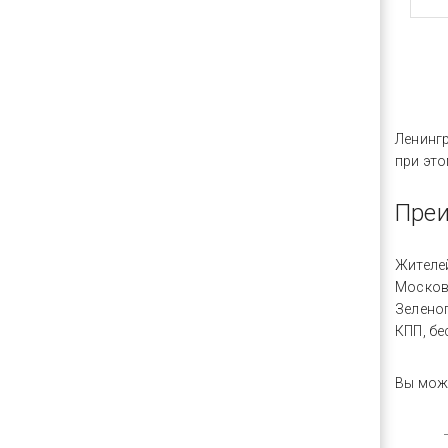
Ленинг
при эт
Пре
Жителе
Москов
Зелено
КПП, б
Вы може