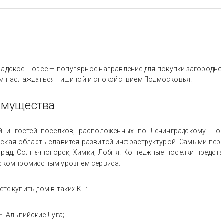
радское шоссе — популярное направление для покупки загородн
ом наслаждаться тишиной и спокойствием Подмосковья.
имущества
й и гостей поселков, расположенных по Ленинградскому шос
ская область славится развитой инфраструктурой. Самыми пер
град, Солнечногорск, Химки, Лобня. Коттеджные поселки предс
ескомпромиссным уровнем сервиса.
те купить дом в таких КП:
Альпийские Луга;