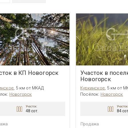
Таунхаус в поселке Трувиль
Участок в КП Трувиль
Дом в поселке Барвиха
Трувиль
Сосновый бор
Клуб-2071
Трувиль
Монтевиль
Успенское
Чесноково
Шульгино 4
Юрлово
сток в КП Новогорск
Участок в посел
Новогорск
инское
,
5 км от МКАД
Куркинское
,
5 км от М
лок:
Новогорск
Посёлок:
Новогорск
Участок:
Участок
48 сот.
84 сот
ажа
Продажа