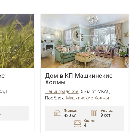
 CLUB
Резиденс
Усово
Шульгино
ВСЕ ПОСЁЛКИ
ПОСМОТРЕТЬ ВСЕ
ПОСМОТРЕТЬ ВСЕ
ВСЕ ПОСЁЛКИ
ке
Дом в КП Машкинские
Холмы
КАД
Ленинградское
,
5 км от МКАД
Посёлок:
Машкинские Холмы
:
Площадь:
Участок:
2
.
9 сот.
430 м
Спален:
4