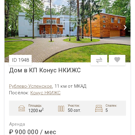
ID 1948
Дом в КП Конус НКИЖС
Рублево-Успенское
,
11 км от МКАД
Посёлок:
Конус НКИЖС
Площадь:
Участок:
Спален:
2
50 сот.
5
1200 м
Аренда
₽ 900 000
/ мес