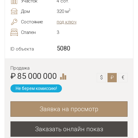
Участок
4 сот.
2
Дом
320 м
Состояние
под ключ
Спален
3
5080
ID объекта
Продажа
₽ 85 000 000
$
₽
€
Не берем комиссию!
Заявка на просмотр
Заказать онлайн показ