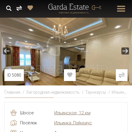
ID 5080
Главная
Загородная недвижимость
Таунхаусы
Ильинское
Шоссе
Ильинское, 12 км
Посёлок
Ильинка Лэйнхаус