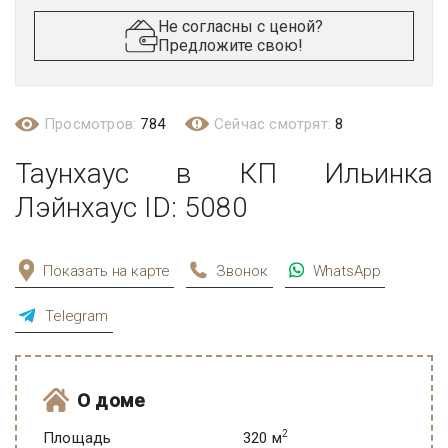
Не согласны с ценой?
Предложите свою!
Просмотров:
784
Сейчас смотрят:
8
Таунхаус в КП Ильинка
Лэйнхаус ID: 5080
Показать на карте
Звонок
WhatsApp
Telegram
О доме
2
Площадь
320 м