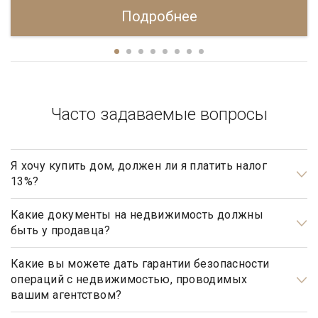
Подробнее
Часто задаваемые вопросы
Я хочу купить дом, должен ли я платить налог
13%?
Нет, не должны. Платить налог 13% будет только продавец,
налог рассчитывается на прибыль.
Какие документы на недвижимость должны
быть у продавца?
Документами, подтверждающими право собственности
продавца, являются: свидетельство о государственной
Какие вы можете дать гарантии безопасности
операций с недвижимостью, проводимых
регистрации права, а также правоустанавливающие
вашим агентством?
документы, такие как договор купли-продажи, мены,
Наше агентство элитной недвижимости осуществляет
дарения, передачи в собственность (приватизации),