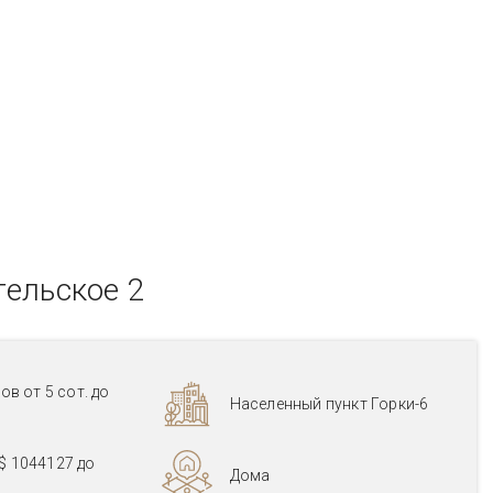
гельское 2
ов от 5 сот. до
Населенный пункт Горки-6
$ 1044127
до
Дома