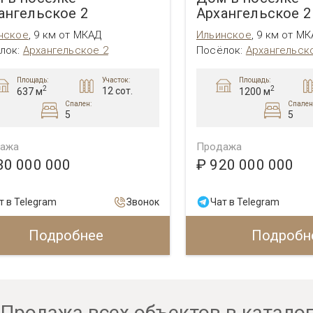
ангельское 2
Архангельское 2
нское
,
9 км от МКАД
Ильинское
,
9 км от М
лок:
Архангельское 2
Посёлок:
Архангельск
Площадь:
Площадь:
Участок:
2
2
12 сот.
637 м
1200 м
Спален:
Спален
5
5
ажа
Продажа
30 000 000
₽ 920 000 000
т в Telegram
Звонок
Чат в Telegram
Подробнее
Подробн
Продажа всех объектов в катало