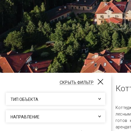
СКРЫТЬ ФИЛЬТР
Кот
ТИП ОБЪЕКТА
Коттед
лесным
НАПРАВЛЕНИЕ
готов 
аренда