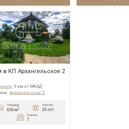
 в КП Архангельское 2
нское
,
9 км от МКАД
лок:
Архангельское 2
Площадь:
Участок:
2
26 сот.
650 м
Спален:
7