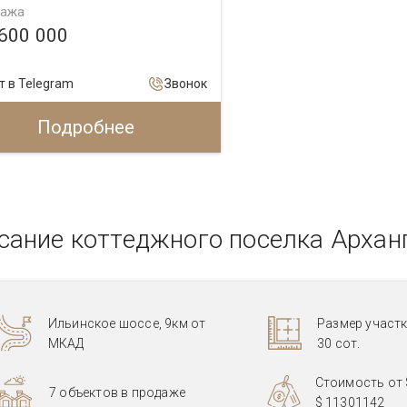
ажа
 600 000
т в Telegram
Звонок
Подробнее
сание коттеджного поселка Архан
Ильинское шоссе, 9км от
Размер участк
МКАД
30 сот.
Стоимость от
7 объектов в продаже
$ 11301142