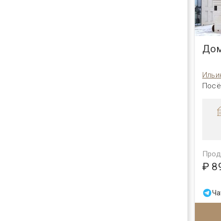
Дом
Ильи
Посё
Прод
₽ 8
Ча