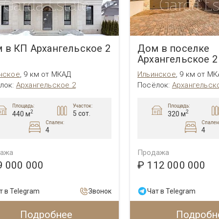
 в КП Архангельское 2
Дом в поселке
Архангельское 2
нское
,
9 км от МКАД
Ильинское
,
9 км от М
лок:
Архангельское 2
Посёлок:
Архангельск
Площадь:
Площадь:
Участок:
2
2
5 сот.
440 м
320 м
Спален:
Спален
4
4
ажа
Продажа
9 000 000
₽ 112 000 000
т в Telegram
Звонок
Чат в Telegram
Подробнее
Подробн