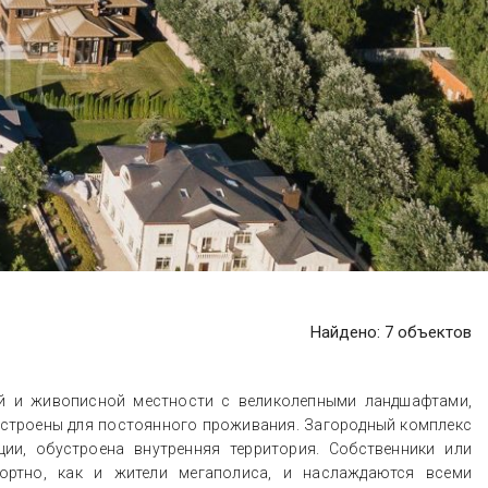
 CLUB
Резиденс
Усово
Шульгино
ВСЕ ПОСЁЛКИ
ПОСМОТРЕТЬ ВСЕ
ПОСМОТРЕТЬ ВСЕ
ВСЕ ПОСЁЛКИ
Найдено:
7
объектов
ой и живописной местности с великолепными ландшафтами,
устроены для постоянного проживания. Загородный комплекс
ии, обустроена внутренняя территория. Собственники или
ортно, как и жители мегаполиса, и наслаждаются всеми