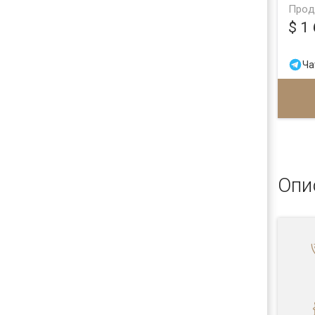
Прод
$ 1
Ча
Опи