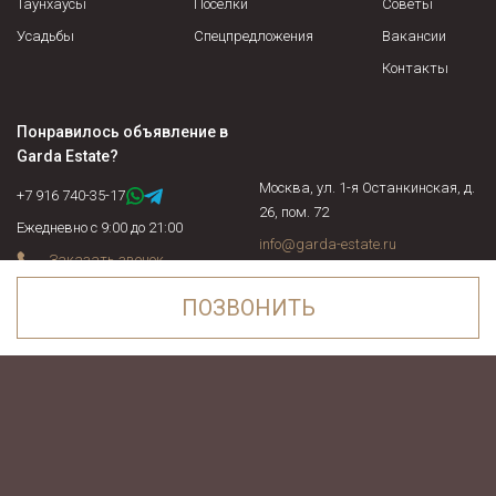
Таунхаусы
Посёлки
Советы
Усадьбы
Спецпредложения
Вакансии
Контакты
Понравилось объявление в
Garda Estate
?
Москва, ул. 1-я Останкинская, д.
+7 916 740-35-17
26, пом. 72
Ежедневно с 9:00 до 21:00
info@garda-estate.ru
Заказать звонок
ПОЗВОНИТЬ
Посмотреть список шоссе, поселков и населенных пунктов
ПОЗВОНИТЬ
Вся информация на сайте носит только информационный характер и не
является публичной офертой.