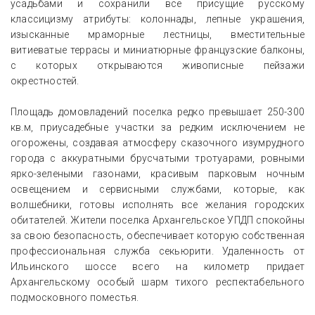
усадьбами и сохранили все присущие русскому
классицизму атрибуты: колоннады, лепные украшения,
изысканные мраморные лестницы, вместительные
витиеватые террасы и миниатюрные французские балконы,
с которых открываются живописные пейзажи
окрестностей.
Площадь домовладений поселка редко превышает 250-300
кв.м, приусадебные участки за редким исключением не
огорожены, создавая атмосферу сказочного изумрудного
города с аккуратными брусчатыми тротуарами, ровными
ярко-зелеными газонами, красивым парковым ночным
освещением и сервисными службами, которые, как
волшебники, готовы исполнять все желания городских
обитателей. Жители поселка Архангельское УПДП спокойны
за свою безопасность, обеспечивает которую собственная
профессиональная служба секьюрити. Удаленность от
Ильинского шоссе всего на километр придает
Архангельскому особый шарм тихого респектабельного
подмосковного поместья.