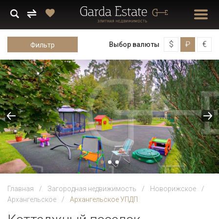
$
₽
€
Выбор валюты
Фильтр
Главная
Загородная недвижимость
Новорижское
Архангельское
Архангельское УПДП