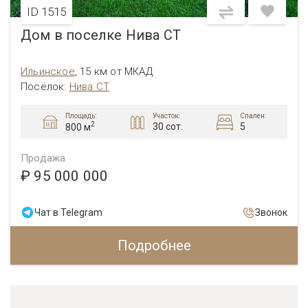
ID 1515
Дом в поселке Нива СТ
Ильинское
,
15 км от МКАД
Посёлок:
Нива СТ
Площадь:
Участок:
Спален:
2
30 сот.
5
800 м
Продажа
₽ 95 000 000
Чат в Telegram
Звонок
Подробнее