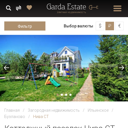
$
₽
€
Выбор валюты
Фильтр
Главная
Загородная недвижимость
Ильинское
Бузланово
Нива СТ