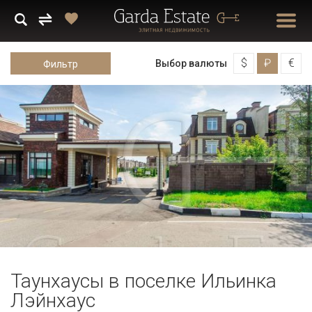
$
₽
€
Выбор валюты
Фильтр
Таунхаусы в поселке Ильинка
Лэйнхаус