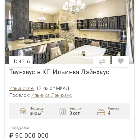
ID 4616
Таунхаус в КП Ильинка Лэйнхаус
Ильинское
,
12 км от МКАД
Посёлок:
Ильинка Лэйнхаус
Площадь:
Участок:
Спален:
2
3 сот.
4
300 м
Продажа
₽ 90 000 000