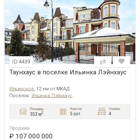
ID 4439
Таунхаус в поселке Ильинка Лэйнхаус
Ильинское
,
12 км от МКАД
Посёлок:
Ильинка Лэйнхаус
Площадь:
Участок:
Спален:
2
5 сот.
4
352 м
Продажа
₽ 107 000 000