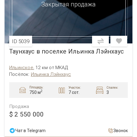
Закрытая продажа
ID 5039
Таунхаус в поселке Ильинка Лэйнхаус
Ильинское
,
12 км от МКАД
Посёлок:
Ильинка Лэйнхаус
Площадь:
Участок:
Спален:
2
7 сот.
3
750 м
Продажа
$ 2 550 000
Чат в Telegram
Звонок