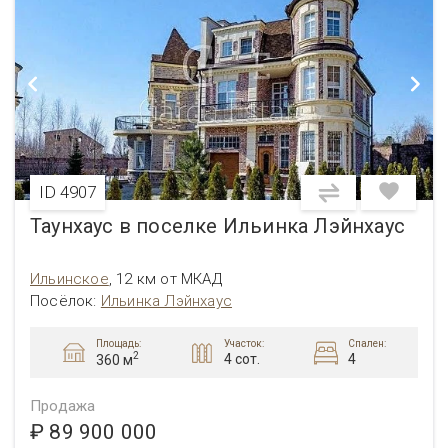
ID 4907
Таунхаус в поселке Ильинка Лэйнхаус
Ильинское
,
12 км от МКАД
Посёлок:
Ильинка Лэйнхаус
Площадь:
Участок:
Спален:
2
4 сот.
4
360 м
Продажа
₽ 89 900 000