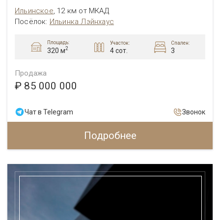
Ильинское
,
12 км от МКАД
Посёлок:
Ильинка Лэйнхаус
Площадь:
Участок:
Спален:
2
4 сот.
3
320 м
Продажа
₽ 85 000 000
Чат в Telegram
Звонок
Подробнее