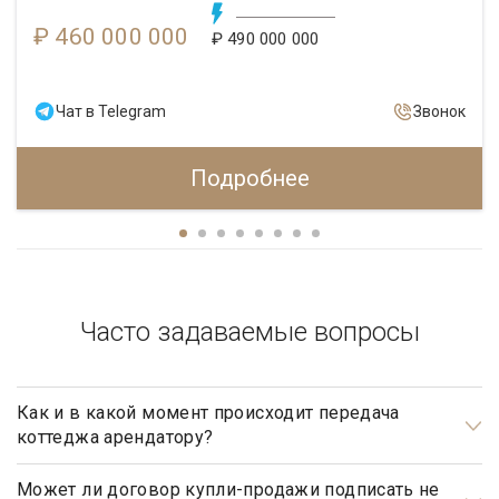
₽ 460 000 000
₽ 490 000 000
Чат в Telegram
Звонок
Подробнее
Часто задаваемые вопросы
Как и в какой момент происходит передача
коттеджа арендатору?
Передача коттеджа от собственника арендатору
происходит после подписания обеими сторонами
Может ли договор купли-продажи подписать не