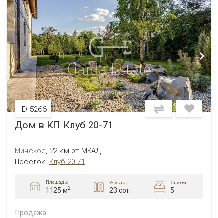
ID 5266
Дом в КП Клуб 20-71
Минское
,
22 км от МКАД
Посёлок
:
Клуб 20-71
Площадь:
Участок:
Спален:
2
23 сот.
5
1125 м
Продажа