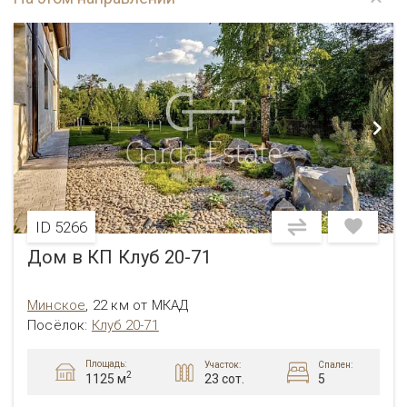
ID 5266
Дом в КП Клуб 20-71
Минское
,
22 км от МКАД
Посёлок
:
Клуб 20-71
Площадь:
Участок:
Спален:
2
23 сот.
5
1125 м