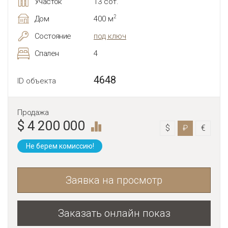
Участок
13 сот.
2
Дом
400 м
Состояние
под ключ
Спален
4
4648
ID объекта
Продажа
$ 4 200 000
$
₽
€
Не берем комиссию!
Заявка на просмотр
Заказать онлайн показ