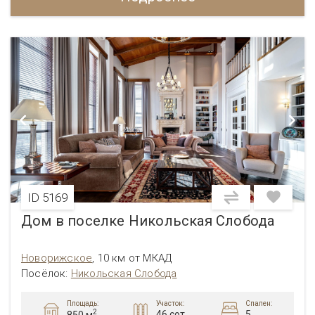
ID 5169
Дом в поселке Никольская Слобода
Новорижское
,
10 км от МКАД
Посёлок:
Никольская Слобода
Площадь:
Участок:
Спален:
2
46 сот.
5
850 м