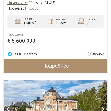
Ильинское
,
11 км от МКАД
Посёлок:
Глухово
Площадь:
Участок:
Спален:
2
80 сот.
7
1940 м
Продажа
€ 5 600 000
Чат в Telegram
Звонок
Подробнее