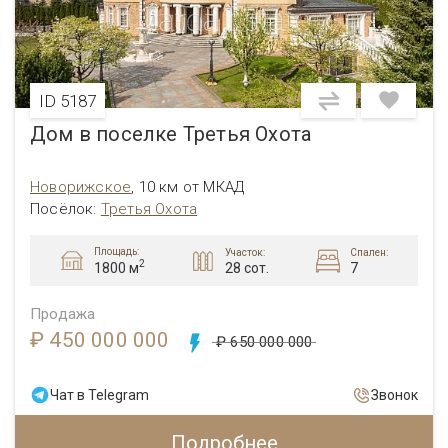
ID 5187
Дом в поселке Третья Охота
Новорижское
,
10 км от МКАД
Посёлок:
Третья Охота
Площадь:
Участок:
Спален:
2
28 сот.
7
1800 м
Продажа
₽ 450 000 000
₽ 650 000 000
Чат в Telegram
Звонок
Подробнее