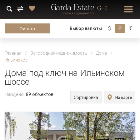
$
₽
€
Выбор валюты
Фильтр
Главная
Загородная недвижимость
Дома
Ильинское
Дома под ключ на Ильинском
шоссе
Найдено:
89
объектов
Сортировка