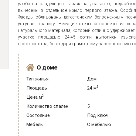
удобства владельцев, гараж на два авто, подсобно
вынесены в отдельное крыло первого этажа. Особня
Фасады облицованы дагестанским белоснежным песч
уступает граниту. Несущие стены выполнены из кер
натурального материала, который отлично удерживает 
участке площадью 24,45 сотки выполнен изыска
пространства, благодаря грамотному расположению о
О доме
Тип жилья
Дом
2
Площадь
24 м
2
Цена м
Количество спален
5
Состояние
под ключ
Мебель
C мебелью