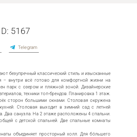
ID: 5167
p
Telegram
ают безупречный классический стиль и изысканные
я – внутри всё готово для комфортной жизни на
ен парк с озером и пляжной зоной. Дизайнерские
териалов, техники топ-брендов. Планировка 1 этаж.
трёх сторон большими окнами. Столовая окружена
ухней. Столовая выходит в зимний сад с летней
а. Два санузла. На 2 этаже расположены 4 спальни.
общей с детской спальней. Две спальные комнаты
мнаты объединяет просторный холл. Для бо́льшего