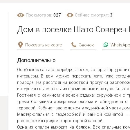
Просмотров:
827
Сейчас смотрят:
3
Дом в поселке Шато Соверен 
Показать на карте
Звонок
WhatsAp
Дополнительно
Особняк идеально подойдёт людям, которые предпочит
интерьеры. В дом можно переехать жить уже сегодн
природе. На расстоянии короткой прогулки располож
интерьеры выполнены из премиальных и натуральных ма
Гостиная с камином и зоной отдыха, окружённой с 
тремя большими эркерными окнами и объединена с к
террасой. Кабинет расположен в уединённой части дом
Мастер-спальня с гардеробной и ванной комнатой – 
расположены рядом с просторной ванной.
Одна из спален выходит на балкон. Все спальные ко