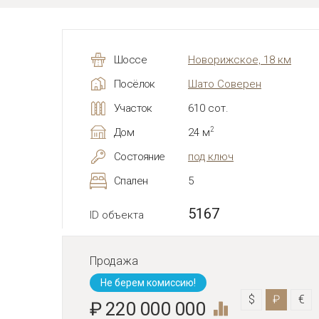
Шоссе
Новорижское, 18 км
Посёлок
Шато Соверен
Участок
610 сот.
2
Дом
24 м
Состояние
под ключ
Спален
5
5167
ID объекта
Продажа
Не берем комиссию!
$
₽
€
₽ 220 000 000