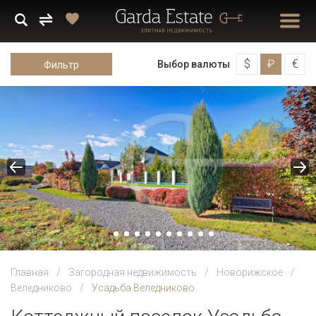
$
₽
€
Выбор валюты
Фильтр
Главная
Загородная недвижимость
Новорижское
Веледниково
Усадьба Веледниково