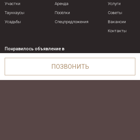
Участки
Аренда
Услуги
Таунхаусы
Посёлки
Советы
Усадьбы
Спецпредложения
Вакансии
Контакты
Понравилось объявление в
Garda Estate
?
Москва, ул. 1-я Останкинская, д.
ПОЗВОНИТЬ
+7 916 740-35-17
26, пом. 72
Ежедневно с 9:00 до 21:00
info@garda-estate.ru
Заказать звонок
ПОЗВОНИТЬ
Посмотреть список шоссе, поселков и населенных пунктов
ОНЛАЙН ЧАТ WHATSAPP