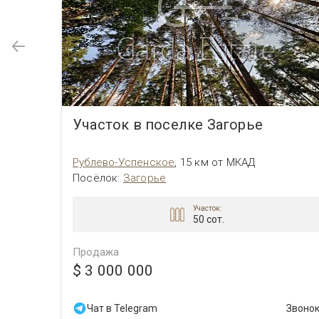
Участок в поселке Загорье
Рублево-Успенское
,
15 км от МКАД
Посёлок
:
Загорье
Участок:
50 сот.
Продажа
$ 3 000 000
Звонок
Чат в Telegram
Звоно