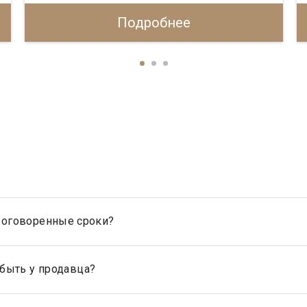
Подробнее
 в оговоренные сроки?
 гарантирует, что таунхаус будет продан в оговоренные сроки, 
ценовой политики, обусловленной ситуацией на рынке недвижим
быть у продавца?
ти продавца, являются: свидетельство о государственной рег
 дарения, передачи в собственность (приватизации), свидетельст