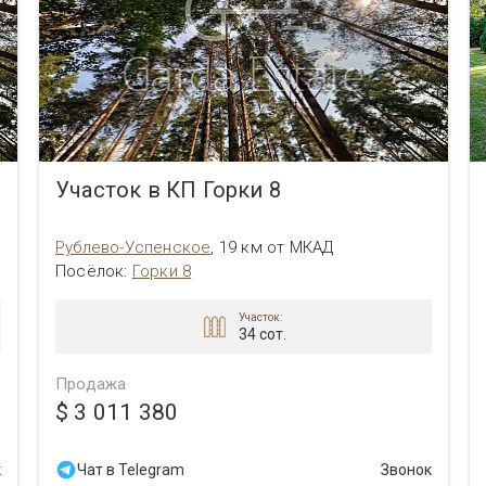
Участок в КП Горки 8
Рублево-Успенское
,
19 км от МКАД
Посёлок
:
Горки 8
Участок:
34 сот.
Продажа
$ 3 011 380
к
Чат в Telegram
Звонок