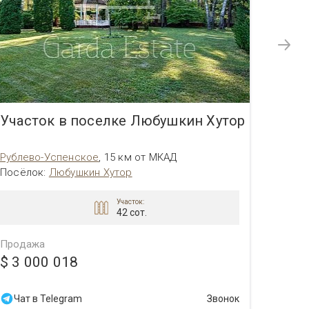
Участок в поселке Любушкин Хутор
Учас
Рублево-Успенское
,
15 км от МКАД
Рублев
Посёлок
:
Любушкин Хутор
Посёл
Участок:
42 сот.
Продажа
Прода
$ 3 000 018
$ 3 
Чат в Telegram
Звонок
Чат 