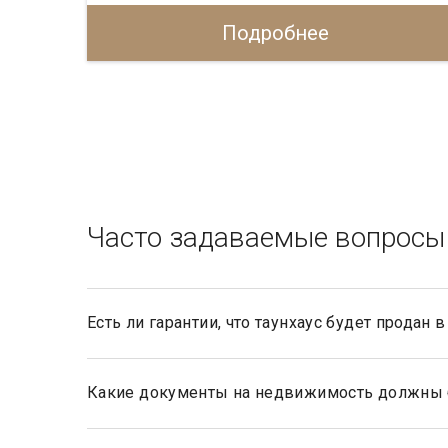
Подробнее
Часто задаваемые вопросы
Есть ли гарантии, что таунхаус будет продан
Да, агентство элитной недвижимости «Garda Estate»
данные ему риэлтором агентства, при определении 
по завышенной цене.
Какие документы на недвижимость должны 
Документами, подтверждающими право собственнос
документы, такие как договор купли-продажи, мены,