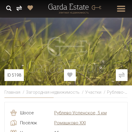
ID 5198
Главная
Загородная недвижимость
Участки
Рублево-Успенское
Шоссе
Рублево-Успенское, 5 км
Посёлок
Ромашково XXI