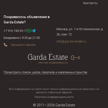
При помощи архивной выписки, следует установить
Контакты
количество собственников и проверить есть ли еще лица,
имеющие право на проживание. Установить есть ли среди
Понравилось объявление в
собственников недееспособные, несовершеннолетние,
Garda Estate
?
военнослужащие, осужденные граждане и соблюдены ли их
Москва, ул. 1-я Останкинская, д.
права, не находится ли жилая площадь под арестом или в
+7 916 740-35-17
26, пом. 72
залоге у банка. Если объект недвижимости продается по
Ежедневно с 9:00 до 21:00
доверенности, нужно подтвердить действительность
info@garda-estate.ru
Заказать звонок
доверенности на момент сделки и т.д.
Посмотреть список шоссе, поселков и населенных пунктов
Вся информация на сайте носит только информационный характер и не
является публичной офертой.
Политика конфиденциальности
© 2011—2026
Garda Estate