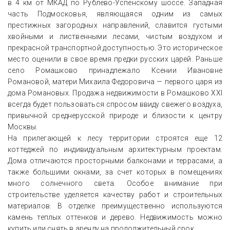
в 4 км от МКАД по Рублёво-Успенскому шоссе. Западная
часть Подмосковья, являющаяся одним из самых
престижных загородных направлений, славится густыми
хвойными и лиственными лесами, чистым воздухом и
прекрасной транспортной доступностью. Это историческое
место оценили в свое время предки русских царей. Раньше
село Ромашково принадлежало Ксении Ивановне
Романовой, матери Михаила Федоровича — первого царя из
дома Романовых. Продажа недвижимости в Ромашково XXI
всегда будет пользоваться спросом ввиду свежего воздуха,
привычной среднерусской природе и близости к центру
Москвы.
На прилегающей к лесу территории строятся еще 12
коттеджей по индивидуальным архитектурным проектам.
Дома отличаются просторными балконами и террасами, а
также большими окнами, за счет которых в помещениях
много солнечного света. Особое внимание при
строительстве уделяется качеству работ и строительных
материалов. В отделке преимущественно используются
камень теплых оттенков и дерево. Недвижимость можно
купить или снять в аренду на продолжительный срок.