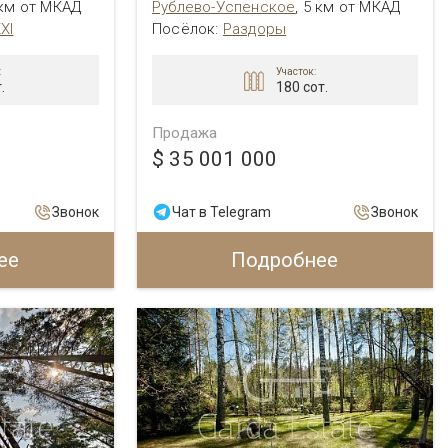
 км от МКАД
Рублево-Успенское
,
5 км от МКАД
XI
Посёлок:
Раздоры
:
Участок:
.
180 сот.
Продажа
$ 35 001 000
Звонок
Чат в Telegram
Звонок
ее
Подробнее