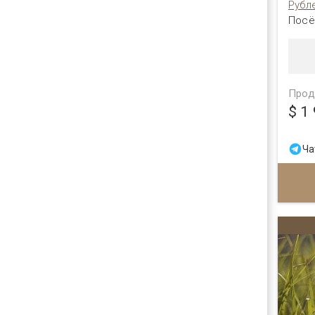
Рубл
Посё
Прод
$ 1
Ча