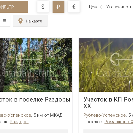
$
₽
€
Цена
Удаленность
ФИЛЬТР
сток в поселке Раздоры
Участок в КП Р
XXI
ево-Успенское
,
5 км от МКАД
Рублево-Успенское
,
5
лок:
Раздоры
Посёлок:
Ромашково X