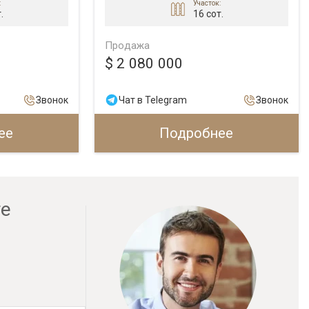
:
Участок:
.
16 сот.
Продажа
$ 2 080 000
Звонок
Чат в Telegram
Звонок
ее
Подробнее
ге