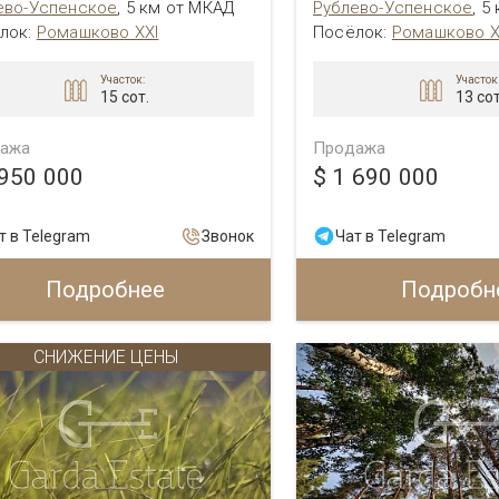
ево-Успенское
,
5 км от МКАД
Рублево-Успенское
,
5
лок:
Ромашково XXI
Посёлок:
Ромашково X
Участок:
Участок
15 сот.
13 сот
ажа
Продажа
 950 000
$ 1 690 000
т в Telegram
Звонок
Чат в Telegram
Подробнее
Подробн
СНИЖЕНИЕ ЦЕНЫ