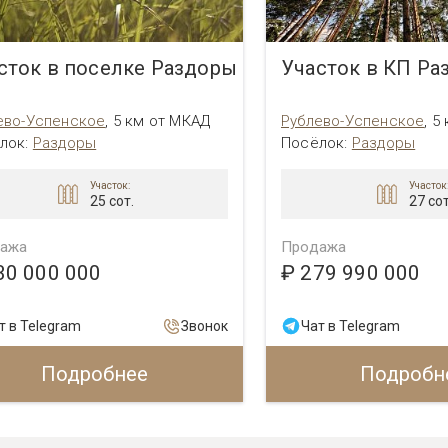
сток в поселке Раздоры
Участок в КП Ра
ево-Успенское
,
5 км от МКАД
Рублево-Успенское
,
5
лок:
Раздоры
Посёлок:
Раздоры
Участок:
Участок
25 сот.
27 сот
ажа
Продажа
30 000 000
₽ 279 990 000
т в Telegram
Звонок
Чат в Telegram
Подробнее
Подробн