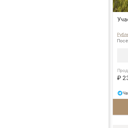
Уча
Рубл
Посё
Прод
₽ 2
Ча