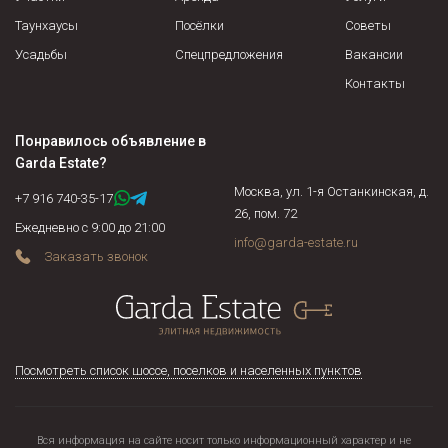
Помимо указанных выше документов, составляется опись
Таунхаусы
Посёлки
Советы
имущества, находящегося в коттедже, которая является
приложением к договору аренды, именно на нее
Усадьбы
Спецпредложения
Вакансии
собственник может ссылаться в случае нанесения
Контакты
арендатором ущерба. В описи фиксируются все предметы
интерьера, мебель, оборудование и прочие элементы
Понравилось объявление в
сдаваемого коттеджа, в ней же указывается состояние
Garda Estate
?
перечисляемых предметов (новые, б/у и т.п.) и зачастую
Москва, ул. 1-я Останкинская, д.
стоимость (применяется в случае наличия в доме
+7 916 740-35-17
26, пом. 72
предметов антиквариата, эксклюзивных предметов
Ежедневно с 9:00 до 21:00
интерьера).
info@garda-estate.ru
Заказать звонок
Посмотреть список шоссе, поселков и населенных пунктов
Вся информация на сайте носит только информационный характер и не