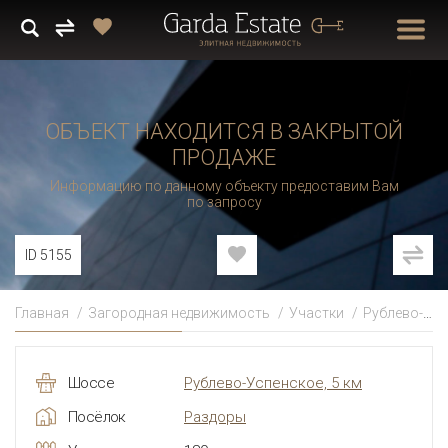
ОБЪЕКТ НАХОДИТСЯ В ЗАКРЫТОЙ
ПРОДАЖЕ
Информацию по данному объекту предоставим Вам
по запросу
ID 5155
Главная
Загородная недвижимость
Участки
Рублево-Успенское
Шоссе
Рублево-Успенское, 5 км
Посёлок
Раздоры