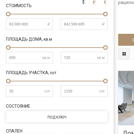
$
₽
€
рацион
СТОИМОСТЬ
₽
₽
ПЛОЩАДЬ ДОМА,
кв.м
кв.м
кв.м
ПЛОЩАДЬ УЧАСТКА,
сот
сот
сот
СОСТОЯНИЕ
ПОД КЛЮЧ
СПАЛЕН
Дом