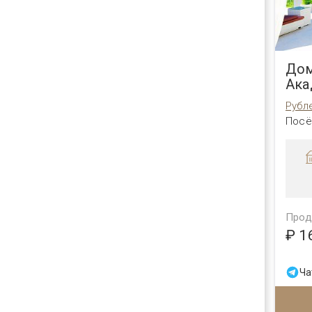
Дом
Ака
Рубл
Посё
Прод
₽ 1
Ча