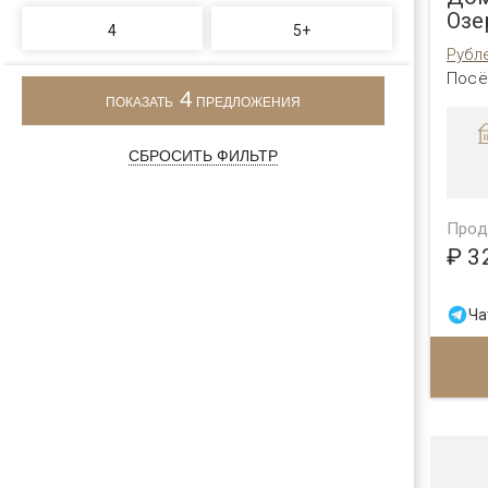
Озе
4
5+
Рубл
Посё
4
ПОКАЗАТЬ
ПРЕДЛОЖЕНИЯ
СБРОСИТЬ ФИЛЬТР
Прод
₽ 3
Ча