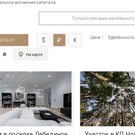
альное вложение капитала.
Полное описание населенного
Цена
Удаленность
$
₽
€
ФИЛЬТР
 в поселке Лебединое
Участок в КП Н