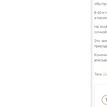
обустро
В 60-е 
и писат
На этой
сочной
Это ме
природн
Конечн
вписыв
Теги:
Да