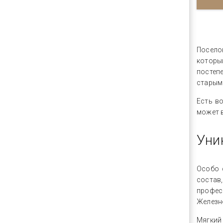
Посело
которы
постеп
старым 
Есть в
может 
Уни
Особо 
состав
профес
Железн
Мягкий