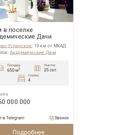
 в поселке
демические Дачи
ево-Успенское
,
19 км от МКАД
лок:
Академические Дачи
Площадь:
Участок:
2
25 сот.
650 м
Спален:
4
ажа
60 000 000
т в Telegram
Звонок
Подробнее