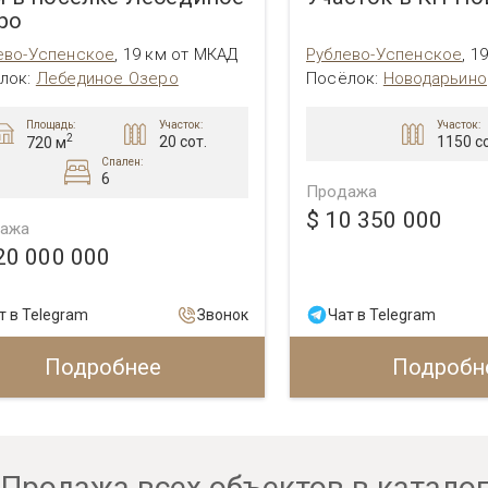
ро
ево-Успенское
,
19 км от МКАД
Рублево-Успенское
,
1
лок:
Лебединое Озеро
Посёлок:
Новодарьино
Площадь:
Участок:
Участок:
2
1150 со
20 сот.
720 м
Спален:
6
Продажа
$ 10 350 000
ажа
20 000 000
т в Telegram
Звонок
Чат в Telegram
Подробнее
Подробн
Продажа всех объектов в катало