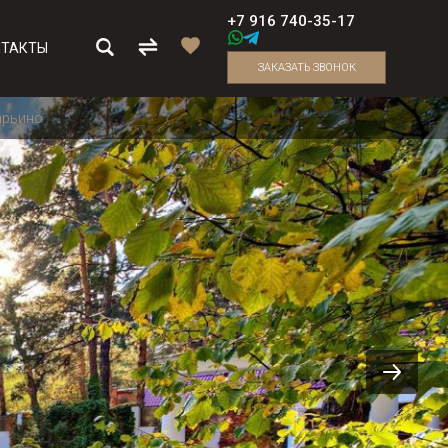
+7 916 740-35-17
НТАКТЫ
ЗАКАЗАТЬ ЗВОНОК
ф
Ильинское
Барвиха 21
Ильинское
Ангелово Резиденс
ПОСЁЛКИ
ПОСЁЛКИ
арьино
Найдено:
4
объектов
Волоколамское
Жуковка-3
Дмитровское
Горки 2
ШОССЕ
ПОСМОТРЕТЬ ВСЕ
Сколковское
Горки-8
Княжье озеро
ВСЕ ШОССЕ
Осташковское
Никологорский
Лапино
ое
бода
Калужское
Павлово
Николина Гора
талл
Таунхаус в КП Довиль
Участок в КП Кристалл Истра
здоры
(Crystal Istra)
бода
Павлово-2
Новое Лапино
ВСЕ ШОССЕ
Агаларов Эстейт
Петрово-Дальнее
ПОСМОТРЕТЬ ВСЕ
ПОСМОТРЕТЬ ВСЕ
илюкс
Ильинка Лэйнхаус
Риверсайд
Крекшино
Барвиха