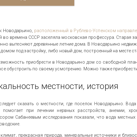
к Новодарьино,
расположенный в Рублево-Успенском направл
й во времена СССР заселяла московская профессура. Старая за
енно вытесняют деревянные летние дома. В Новодарьино недвиж
домом под застройку, либо новый дом, построенный на месте ст
озможность приобрести в Новодарьино дом со свободной плани
все обустроить по своему усмотрению. Можно также приобрести
кальность местности, история
следует сказать о местности, где поселок Новодарьино. Вод
, помогает при лечении нервных расстройств, анемии, хро
сором Сабанеевым исследования показали, что вода местных 
оводские.
 климат, прекрасная природа, минеральные источники и близос