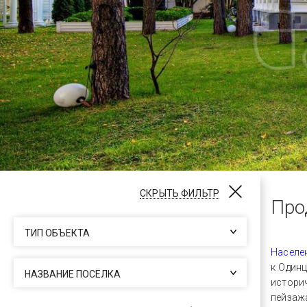
СКРЫТЬ ФИЛЬТР
Про
ТИП ОБЪЕКТА
Населе
к Один
НАЗВАНИЕ ПОСЁЛКА
истори
пейзаж