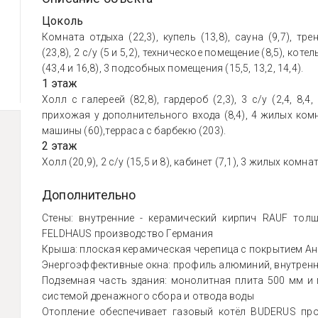
Цоколь
Комната отдыха (22,3), купель (13,8), сауна (9,7), тр
(23,8), 2 с/у (5 и 5,2), техническое помещение (8,5), котел
(43,4 и 16,8), 3 подсобных помещения (15,5, 13,2, 14,4).
1 этаж
Холл с галереей (82,8), гардероб (2,3), 3 с/у (2,4, 8,4,
прихожая у дополнительного входа (8,4), 4 жилых комнат
машины (60),терраса с барбекю (203).
2 этаж
Холл (20,9), 2 с/у (15,5 и 8), кабинет (7,1), 3 жилых комнаты
Дополнительно
Стены: внутренние - керамический кирпич RAUF то
FELDHAUS производство Германия
Крыша: плоская керамическая черепица с покрытием А
Энергоэффективные окна: профиль алюминий, внутрення
Подземная часть здания: монолитная плита 500 мм и 
системой дренажного сбора и отвода воды
Отопление обеспечивает газовый котёл BUDERUS пр