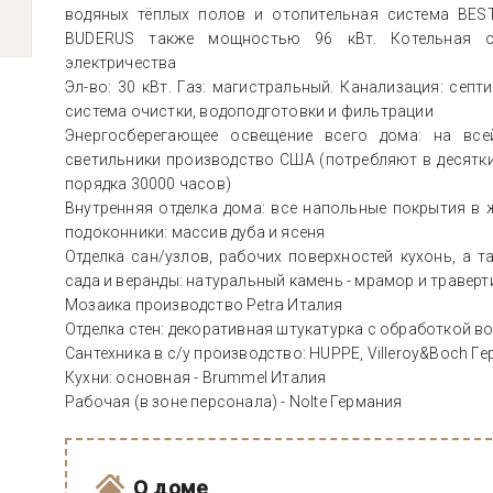
водяных тёплых полов и отопительная система BES
BUDERUS также мощностью 96 кВт. Котельная ос
электричества
Эл-во: 30 кВт. Газ: магистральный. Канализация: септ
система очистки, водоподготовки и фильтрации
Энергосберегающее освещение всего дома: на вс
светильники производство США (потребляют в десятк
порядка 30000 часов)
Внутренняя отделка дома: все напольные покрытия в ж
подоконники: массив дуба и ясеня
Отделка сан/узлов, рабочих поверхностей кухонь, а т
сада и веранды: натуральный камень - мрамор и травер
Мозаика производство Petra Италия
Отделка стен: декоративная штукатурка с обработкой 
Сантехника в с/у производство: HUPPE, Villeroy&Boch Г
Кухни: основная - Brummel Италия
Рабочая (в зоне персонала) - Nolte Германия
О доме