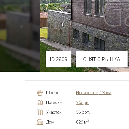
ID 2809
СНЯТ С РЫНКА
Шоссе
Ильинское, 23 км
Посёлок
Уборы
Участок
36 сот.
2
Дом
826 м