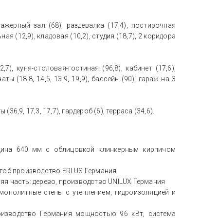
енажерный зал (68), раздевалка (17,4), постирочная
ьная (12,9), кладовая (10,2), студия (18,7), 2 коридора
 2,7), куня-столовая-гостиная (96,8), кабинет (17,6),
ы (18,8, 14,5, 13,9, 19,9), бассейн (90), гараж на 3
 (36,9, 17,3, 17,7), гардероб (6), терраса (34,6).
лщина 640 мм с облицовкой клинкерным кирпичом
нгоб производство ERLUS Германия
я часть: дерево, производство UNILUX Германия
монолитные стены с утеплением, гидроизоляцией и
оизводство Германия мощностью 96 кВт, система