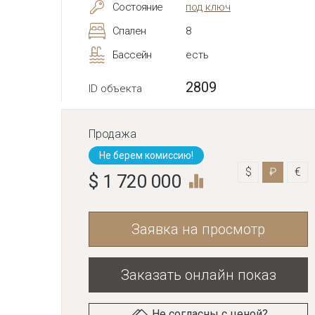
Состояние
под ключ
Спален
8
Бассейн
есть
2809
ID объекта
Продажа
Не берем комиссию!
$
₽
€
$ 1 720 000
Заявка на просмотр
Заказать онлайн показ
Не согласны с ценой?