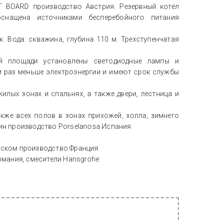
T BOARD производство Австрия. Резервный котёл
нащена источниками бесперебойного питания
ик. Вода: скважина, глубина 110 м. Трехступенчатая
ей площади установлены светодиодные лампы и
и раз меньше электроэнергии и имеют срок службы
илых зонах и спальнях, а также двери, лестница и
акже всех полов в зонах прихожей, холла, зимнего
тин производство Porselanosа Испания
воском производство Франция
ермания, смесители Hansgrohe