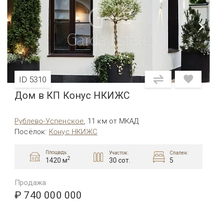
ID 5310
Дом в КП Конус НКИЖС
Рублево-Успенское
,
11 км от МКАД
Посёлок
:
Конус НКИЖС
Площадь:
Участок:
Спален:
2
30 сот.
5
1420 м
Продажа
₽ 740 000 000