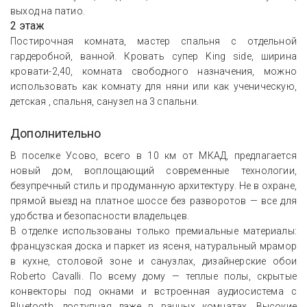
выход на патио.
2 этаж
Постирочная комната, мастер спальня с отдельной
гардеробной, ванной. Кровать супер King side, ширина
кровати-2,40, комната свободного назначения, можно
использовать как комнату для няни или как ученическую,
детская , спальня, санузел на 3 спальни.
Дополнительно
В поселке Усово, всего в 10 км от МКАД, предлагается
новый дом, воплощающий современные технологии,
безупречный стиль и продуманную архитектуру. Не в охране,
прямой выезд на платное шоссе без разворотов — все для
удобства и безопасности владельцев.
В отделке использованы только премиальные материалы:
французская доска и паркет из ясеня, натуральный мрамор
в кухне, столовой зоне и санузлах, дизайнерские обои
Roberto Cavalli. По всему дому — теплые полы, скрытые
конвекторы под окнами и встроенная аудиосистема с
Bluetooth, доступная даже в ванных комнатах. Высокие