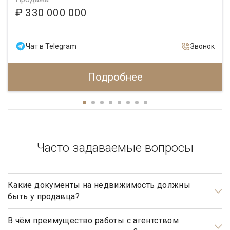
₽ 330 000 000
Чат в Telegram
Звонок
Подробнее
Часто задаваемые вопросы
Какие документы на недвижимость должны
быть у продавца?
Документами, подтверждающими право собственности
продавца, являются: свидетельство о государственной
В чём преимущество работы с агентством