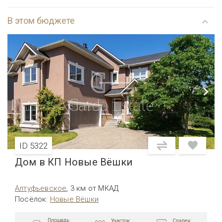
В этом бюджете
ID 5322
Дом в КП Новые Вёшки
Алтуфьевcкое
,
3 км от МКАД
Посёлок
:
Новые Вёшки
Площадь:
Участок:
Спален: