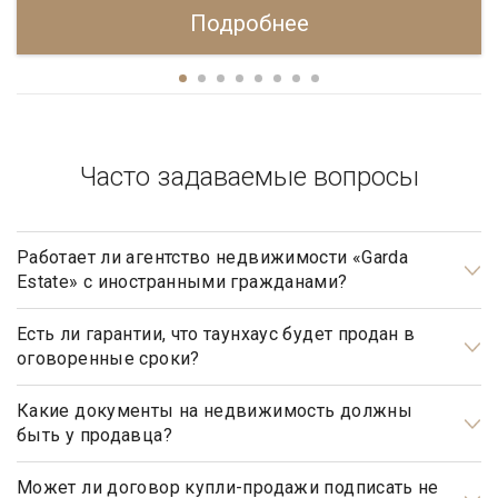
Подробнее
Часто задаваемые вопросы
Работает ли агентство недвижимости «Garda
Estate» с иностранными гражданами?
Да, наше агентство недвижимости, работает с
иностранными гражданами не резидентами РФ.
Есть ли гарантии, что таунхаус будет продан в
оговоренные сроки?
Да, агентство элитной недвижимости «Garda Estate»
гарантирует, что таунхаус будет продан в оговоренные
Какие документы на недвижимость должны
быть у продавца?
сроки, при условии, что Клиент принимает рекомендации,
данные ему риэлтором агентства, при определении ценовой
Документами, подтверждающими право собственности
политики, обусловленной ситуацией на рынке
продавца, являются: свидетельство о государственной
Может ли договор купли-продажи подписать не