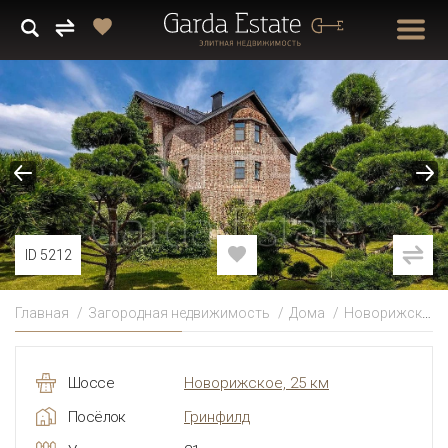
ID 5212
Главная
Загородная недвижимость
Дома
Новорижское
Шоссе
Новорижское, 25 км
Посёлок
Гринфилд