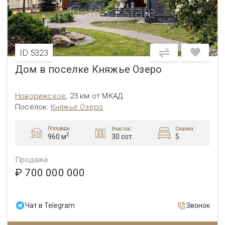
ID 5323
Дом в поселке Княжье Озеро
Новорижское
,
23 км от МКАД
Посёлок
:
Княжье Озеро
Площадь:
Участок:
Спален:
2
30 сот.
5
960 м
Продажа
₽ 700 000 000
Чат в Telegram
Звонок