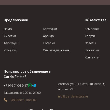
собственников недееспособные, несовершеннолетние,
военнослужащие, осужденные граждане и соблюдены ли их
права, не находится ли жилая площадь под арестом или в
Предложения
Об агентстве
залоге у банка. Если объект недвижимости продается по
доверенности, нужно подтвердить действительность
Дома
Коттеджи
Компания
доверенности на момент сделки и т.д.
Участки
Аренда
Услуги
Таунхаусы
Посёлки
Советы
Усадьбы
Спецпредложения
Вакансии
Контакты
Понравилось объявление в
Garda Estate
?
Москва, ул. 1-я Останкинская, д.
+7 916 740-35-17
26, пом. 72
Ежедневно с 9:00 до 21:00
info@garda-estate.ru
Заказать звонок