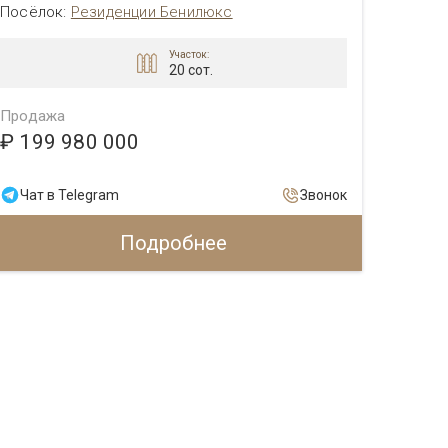
Посёлок
:
Резиденции Бенилюкс
Посёл
Участок:
20 сот.
Продажа
Прода
₽ 199 980 000
₽ 50
Чат в Telegram
Звонок
Чат 
Подробнее