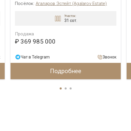
Посёлок
:
Агаларов Эстейт (Agalarov Estate)
Участок:
31 сот.
Продажа
₽ 369 985 000
к
Чат в Telegram
Звонок
Подробнее