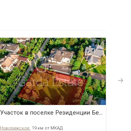
Участок в поселке Резиденции Бенилюкс
Новорижское
,
19 км от МКАД
Новор