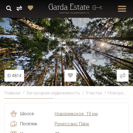
ID 4814
Главная
Загородная недвижимость
Участки
Новорижское
Шоссе
Новорижское, 19 км
Посёлок
Ренессанс Парк