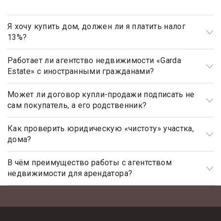
Я хочу купить дом, должен ли я платить налог
13%?
Нет, не должны. Платить налог 13% будет только продавец,
налог рассчитывается на прибыль.
Работает ли агентство недвижимости «Garda
Estate» с иностранными гражданами?
Да, наше агентство недвижимости, работает с
иностранными гражданами не резидентами РФ.
Может ли договор купли-продажи подписать не
сам покупатель, а его родственник?
Может, но для этого необходимо иметь действующую
нотариально заверенную доверенность.
Как проверить юридическую «чистоту» участка,
дома?
Проверка юридической «чистоты» важнейшая задача при
подготовке к сделке.
В чём преимущество работы с агентством
недвижимости для арендатора?
В каждом отдельном случае проверка индивидуальна и
Арендаторы элитной недвижимости почти всегда очень
зависит от истории объекта недвижимости, количества
занятые люди, у которых абсолютно нет времени на поиски
собственников жилья, зарегистрированных лиц и т.д.
подходящего им дома. Обращаясь в агентство элитной
недвижимости «Garda Estate», арендатору гарантирован