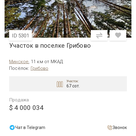
ID 5301
Участок в поселке Грибово
Минское
,
11 км от МКАД
Посёлок
:
Грибово
Участок:
67 сот.
Продажа
$ 4 000 034
Чат в Telegram
Звонок