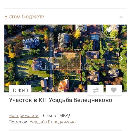
В этом бюджете
ID 4840
Участок в КП Усадьба Веледниково
Новорижское
,
16 км от МКАД
Посёлок
:
Усадьба Веледниково