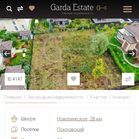
ID 4147
Главная
Загородная недвижимость
Участки
Новорижское
Шоссе
Новорижское, 28 км
Посёлок
Покровский