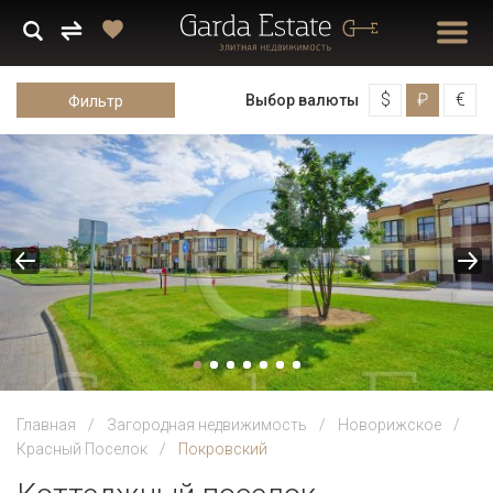
$
₽
€
Выбор валюты
Фильтр
Главная
Загородная недвижимость
Новорижское
Красный Поселок
Покровский