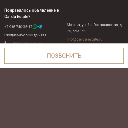
Понравилось объявление в
Garda Estate
?
Москва, ул. 1-я Останкинская, д.
+7 916 740-35-17
26, пом. 72
Ежедневно с 9:00 до 21:00
info@garda-estate.ru
Заказать звонок
ПОЗВОНИТЬ
Посмотреть список шоссе, поселков и населенных пунктов
ПОЗВОНИТЬ
Вся информация на сайте носит только информационный характер и не
является публичной офертой.
Политика конфиденциальности
ОНЛАЙН ЧАТ WHATSAPP
© 2011—2026
Garda Estate
«Пиксель Плюс»
ОНЛАЙН ЧАТ TELEGRAM