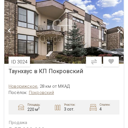
ID 3024
Таунхаус в КП Покровский
Новорижское
,
28 км от МКАД
Посёлок:
Покровский
Площадь:
Участок:
Спален:
2
3 сот.
4
220 м
Продажа