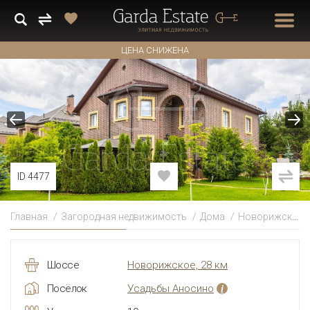
ЦЕНА СНИЖЕНА
ID 4477
Главная
Загородная недвижимость
Дома
Новорижское
Шоссе
Новорижское, 28 км
Посёлок
Усадьбы Аносино
i