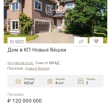
ID 5322
Дом в КП Новые Вёшки
Алтуфьевcкое
,
3 км от МКАД
Посёлок
:
Новые Вёшки
Площадь:
Участок:
Спален:
2
8 сот.
5
420 м
Продажа
₽ 120 000 000