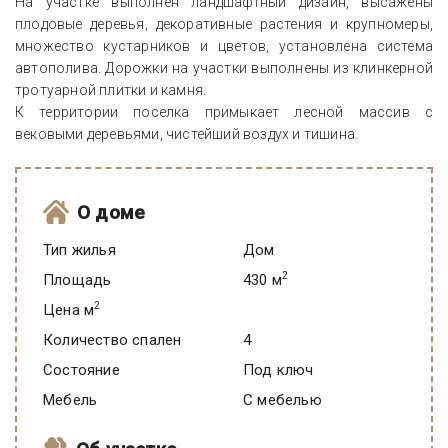
На участке выполнен ландшафтный дизайн, высажены
плодовые деревья, декоративные растения и крупномеры,
множество кустарников и цветов, установлена система
автополива. Дорожки на участки выполнены из клинкерной
тротуарной плитки и камня.
К территории поселка примыкает лесной массив с
вековыми деревьями, чистейший воздух и тишина.
О доме
Тип жилья
Дом
2
Площадь
430 м
2
Цена м
Количество спален
4
Состояние
под ключ
Мебель
C мебелью