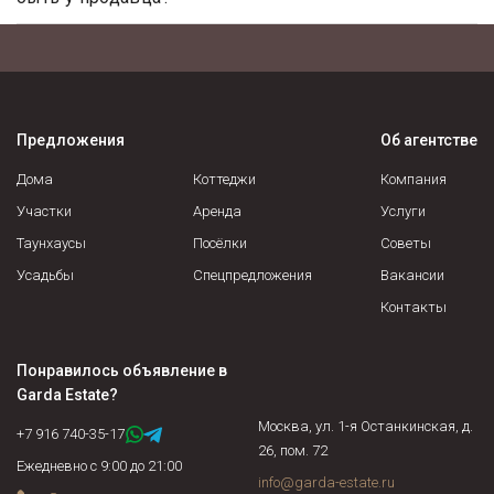
Документами, подтверждающими право собственности
продавца, являются: свидетельство о государственной
регистрации права, а также правоустанавливающие
документы, такие как договор купли-продажи, мены,
дарения, передачи в собственность (приватизации),
Предложения
Об агентстве
свидетельство о праве на наследство (по закону, по
завещанию, решению суда и пр.).
Дома
Коттеджи
Компания
Участки
Аренда
Услуги
Таунхаусы
Посёлки
Советы
Усадьбы
Спецпредложения
Вакансии
Контакты
Понравилось объявление в
Garda Estate
?
Москва, ул. 1-я Останкинская, д.
+7 916 740-35-17
26, пом. 72
Ежедневно с 9:00 до 21:00
info@garda-estate.ru