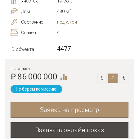
Участок
19 сот.
2
Дом
430 м
Состояние
под ключ
Спален
4
4477
ID объекта
Продажа
₽ 86 000 000
$
₽
€
Не берем комиссию!
Заявка на просмотр
Заказать онлайн показ