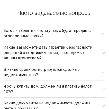
Часто задаваемые вопросы
Есть ли гарантии, что таунхаус будет продан в
оговоренные сроки?
Да, агентство элитной недвижимости «Garda Estate»
гарантирует, что таунхаус будет продан в оговоренные
Какие вы можете дать гарантии безопасности
операций с недвижимостью, проводимых
сроки, при условии, что Клиент принимает рекомендации,
вашим агентством?
данные ему риэлтором агентства, при определении ценовой
Наше агентство элитной недвижимости осуществляет
политики, обусловленной ситуацией на рынке
полный контроль над каждым шагом сделки, оказывает
В какие сроки регистрируются сделка с
недвижимости, и не станет выставлять на продажу объекты
недвижимостью?
полное юридическое сопровождение на всех этапах
по завышенной цене.
сотрудничества, что гарантирует вашу безопасность и
Общим сроком для регистрации прав на недвижимое
«чистоту» сделки.
имущество и сделок с ним является один месяц. Некоторые
Я хочу купить дом, должен ли я платить налог
13%?
виды регистрационных действий осуществляются в более
короткие сроки.
Нет, не должны. Платить налог 13% будет только продавец,
налог рассчитывается на прибыль.
Какие документы на недвижимость должны
быть у продавца?