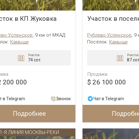
сток в КП Жуковка
Участок в посел
ево-Успенское
,
9 км от МКАД
Рублево-Успенское
,
9
лок:
Камыши
Посёлок:
Камыши
Участок:
Участок
74 сот.
87 сот
ажа
Продажа
2 200 000
$ 26 100 000
т в Telegram
Звонок
Чат в Telegram
Подробнее
Подробн
1-Я ЛИНИЯ МОСКВЫ-РЕКИ