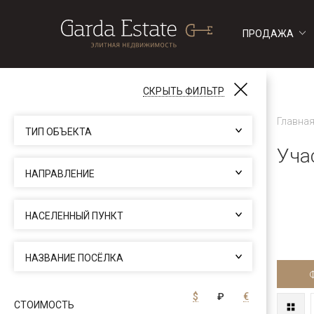
ПРОДАЖА
ДОМА
ДОМА
СКРЫТЬ ФИЛЬТР
$
₽
€
Выбор валюты
ФИЛЬТР
Главна
ТИП ОБЪЕКТА
Уча
НАПРАВЛЕНИЕ
НАСЕЛЕННЫЙ ПУНКТ
НАЗВАНИЕ ПОСЁЛКА
$
₽
€
СТОИМОСТЬ