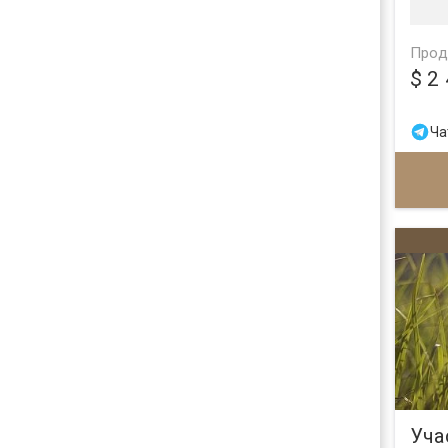
Прод
$ 2
Ча
Уча