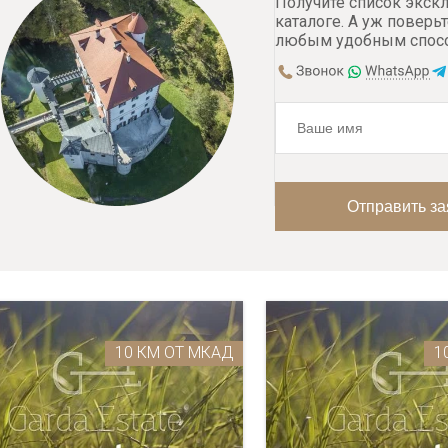
Получите список экск
каталоге. А уж поверьт
любым удобным спос
10 КМ ОТ МКАД
1