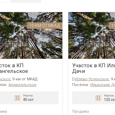
Таунхаус в поселке Трувиль
Участок в КП Трувиль
Дом в поселке Барвиха
Трувиль
Сосновый бор
Клуб-2071
Трувиль
Монтевиль
Успенское
Чесноково
10 КМ ОТ МКАД
1
Шульгино 4
Юрлово
сток в КП
Участок в КП И
ангельское
Дачи
нское
,
9 км от МКАД
Рублево-Успенское
,
9
лок:
Архангельское
Посёлок:
Ильинские Д
Участок:
Участок:
40 сот.
125 со
ажа
Продажа