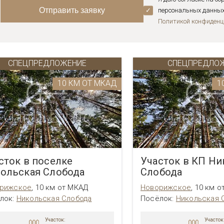
персональных данных 
Политикой конфиденц
СПЕЦПРЕДЛОЖЕНИЕ
СПЕЦПРЕДЛО
10 КМ ОТ МКАД
1
сток в поселке
Участок в КП Ни
ольская Слобода
Слобода
рижское
,
10 км от МКАД
Новорижское
,
10 км о
лок:
Никольская Слобода
Посёлок:
Никольская 
Участок:
Участок