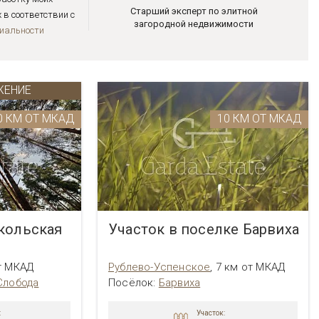
Старший эксперт по элитной
в соответствии с
загородной недвижимости
иальноcти
ЖЕНИЕ
0 КМ ОТ МКАД
10 КМ ОТ МКАД
кольская
Участок в поселке Барвиха
т МКАД
Рублево-Успенское
,
7 км от МКАД
Слобода
Посёлок:
Барвиха
:
Участок: