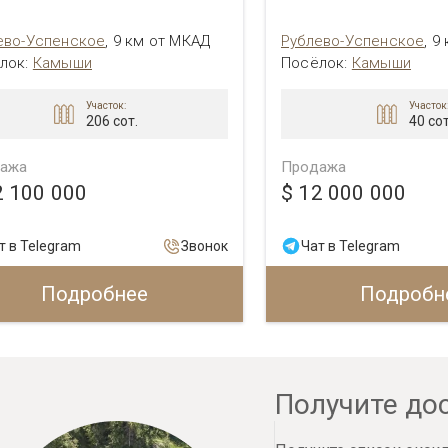
ево-Успенское
,
9 км от МКАД
Рублево-Успенское
,
9
лок:
Камыши
Посёлок:
Камыши
Участок:
Участок
206 сот.
40 сот
ажа
Продажа
2 100 000
$ 12 000 000
т в Telegram
Звонок
Чат в Telegram
Подробнее
Подробн
Получите до