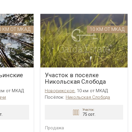
 CLUB
Резиденс
Усово
Шульгино
ВСЕ ПОСЁЛКИ
ПОСМОТРЕТЬ ВСЕ
ПОСМОТРЕТЬ ВСЕ
0 КМ ОТ МКАД
10 КМ ОТ МКАД
ВСЕ ПОСЁЛКИ
льинские
Участок в поселке
Никольская Слобода
 км от МКАД
Новорижское
,
10 км от МКАД
ачи
Посёлок:
Никольская Слобода
Участок:
т.
75 сот.
Продажа