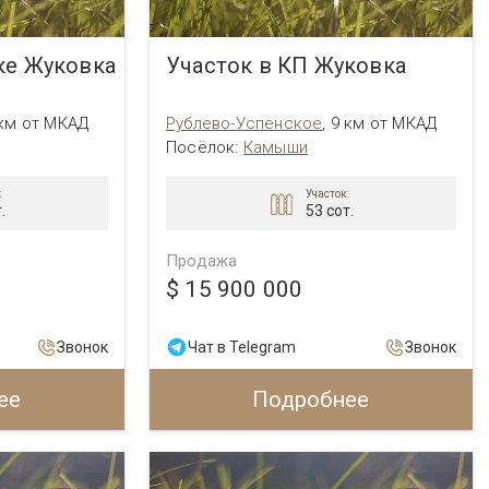
ке Жуковка
Участок в КП Жуковка
 км от МКАД
Рублево-Успенское
,
9 км от МКАД
Посёлок:
Камыши
:
Участок:
.
53 сот.
Продажа
$ 15 900 000
Звонок
Чат в Telegram
Звонок
ее
Подробнее