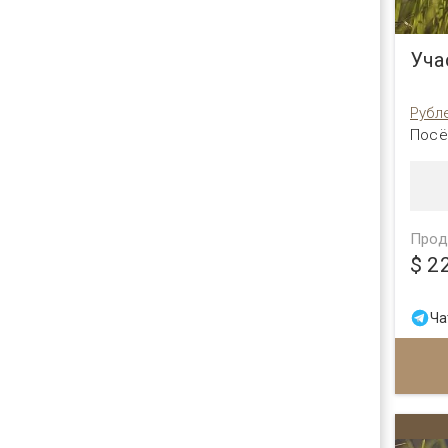
Уча
Рубл
Посё
Прод
$ 2
Ча