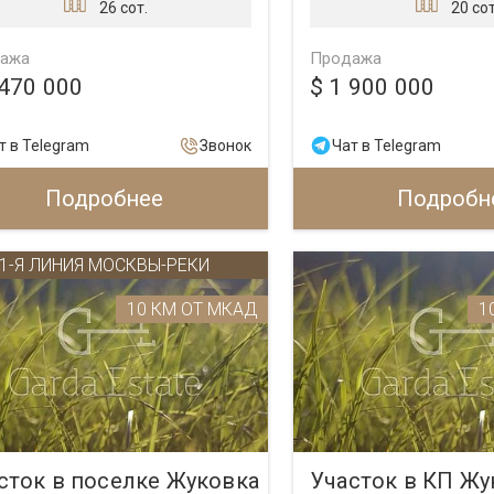
26 сот.
20 сот
ажа
Продажа
 470 000
$ 1 900 000
т в Telegram
Звонок
Чат в Telegram
Подробнее
Подробн
1-Я ЛИНИЯ МОСКВЫ-РЕКИ
10 КМ ОТ МКАД
1
сток в поселке Жуковка
Участок в КП Жу