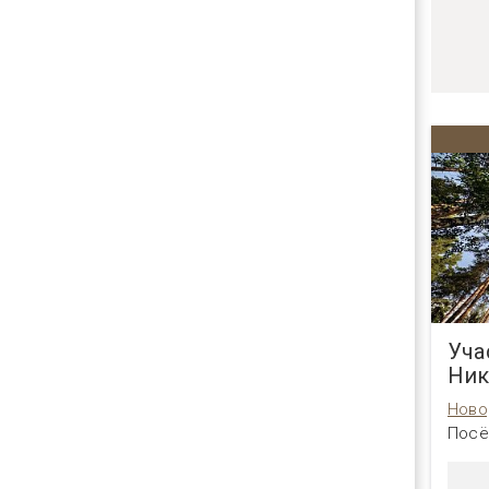
Уча
Ник
Ново
Посё