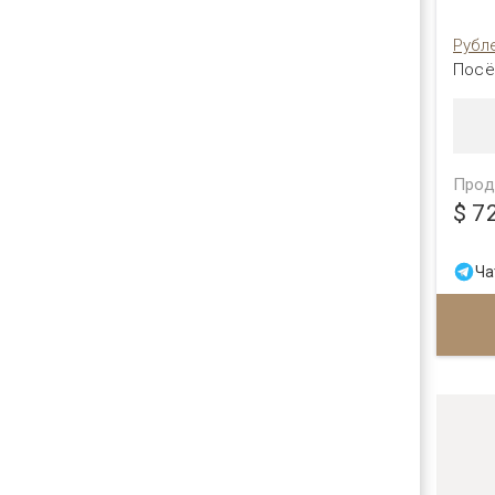
Рубл
Посё
Прод
$ 7
Ча