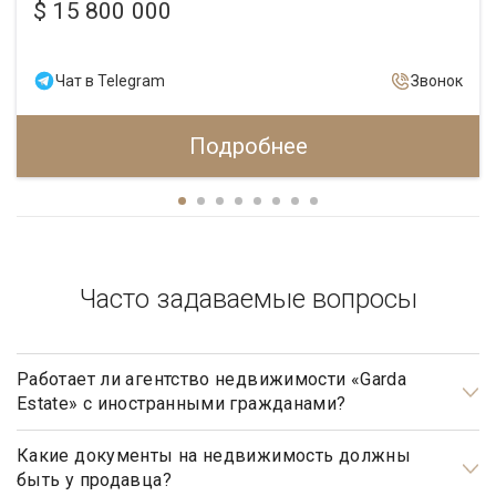
$ 15 800 000
Чат в Telegram
Звонок
Подробнее
Часто задаваемые вопросы
Работает ли агентство недвижимости «Garda
Estate» с иностранными гражданами?
Да, наше агентство недвижимости, работает с
иностранными гражданами не резидентами РФ.
Какие документы на недвижимость должны
быть у продавца?