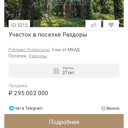
ID 5215
Участок в поселке Раздоры
Рублево-Успенское
,
5 км от МКАД
Посёлок
:
Раздоры
Участок:
27 сот.
Продажа
₽ 295 002 000
Чат в Telegram
Звонок
Подробнее