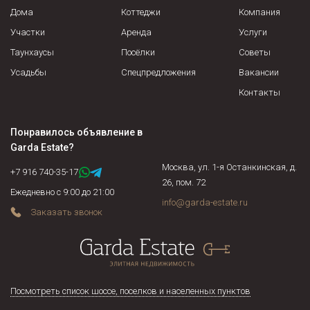
завещанию, решению суда и пр.).
Дома
Коттеджи
Компания
Участки
Аренда
Услуги
Таунхаусы
Посёлки
Советы
Усадьбы
Спецпредложения
Вакансии
Контакты
Понравилось объявление в
Garda Estate
?
Москва, ул. 1-я Останкинская, д.
+7 916 740-35-17
26, пом. 72
Ежедневно с 9:00 до 21:00
info@garda-estate.ru
Заказать звонок
Посмотреть список шоссе, поселков и населенных пунктов