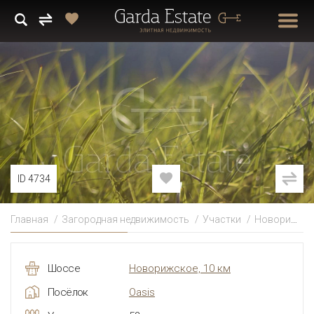
ID 4734
Главная
Загородная недвижимость
Участки
Новорижское
Шоссе
Новорижское, 10 км
Посёлок
Oasis