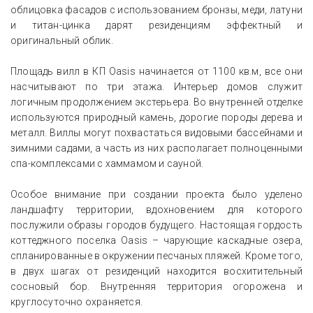
облицовка фасадов с использованием бронзы, меди, латуни
и титан-цинка дарят резиденциям эффектный и
оригинальный облик.
Площадь вилл в КП Oasis начинается от 1100 кв.м, все они
насчитывают по три этажа. Интерьер домов служит
логичным продолжением экстерьера. Во внутренней отделке
используются природный камень, дорогие породы дерева и
металл. Виллы могут похвастаться видовыми бассейнами и
зимними садами, а часть из них располагает полноценными
спа-комплексами с хаммамом и сауной.
Особое внимание при создании проекта было уделено
ландшафту территории, вдохновением для которого
послужили образы городов будущего. Настоящая гордость
коттеджного поселка Oasis – чарующие каскадные озера,
спланированные в окружении песчаных пляжей. Кроме того,
в двух шагах от резиденций находится восхитительный
сосновый бор. Внутренняя территория огорожена и
круглосуточно охраняется.