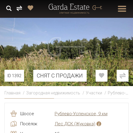
СНЯТ С ПРОДАЖИ
ID 1392
Главная
Загородная недвижимость
Участки
Рублево-Успенское
Шоссе
Рублево-Успенское, 9 км
Посёлок
Лес ДСК
(Жуковка)
i