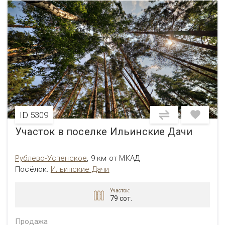
ID 5309
Участок в поселке Ильинские Дачи
Рублево-Успенское
,
9 км от МКАД
Посёлок
:
Ильинские Дачи
Участок:
79 сот.
Продажа