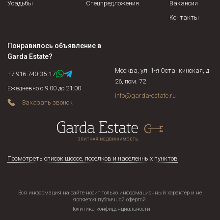
имеющие право на проживание. Установить есть ли среди
Усадьбы
Спецпредложения
Вакансии
собственников недееспособные, несовершеннолетние,
Контакты
военнослужащие, осужденные граждане и соблюдены ли их
права, не находится ли жилая площадь под арестом или в
Понравилось объявление в
залоге у банка. Если объект недвижимости продается по
Garda Estate
?
доверенности, нужно подтвердить действительность
Москва, ул. 1-я Останкинская, д.
доверенности на момент сделки и т.д.
+7 916 740-35-17
26, пом. 72
Ежедневно с 9:00 до 21:00
info@garda-estate.ru
Заказать звонок
Посмотреть список шоссе, поселков и населенных пунктов
Вся информация на сайте носит только информационный характер и не
является публичной офертой.
Политика конфиденциальности