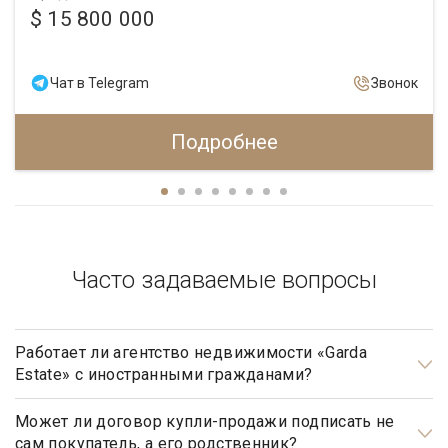
$ 15 800 000
Чат в Telegram
Звонок
Подробнее
Часто задаваемые вопросы
Работает ли агентство недвижимости «Garda
Estate» с иностранными гражданами?
Да, наше агентство недвижимости, работает с
иностранными гражданами не резидентами РФ.
Может ли договор купли-продажи подписать не
сам покупатель, а его родственник?