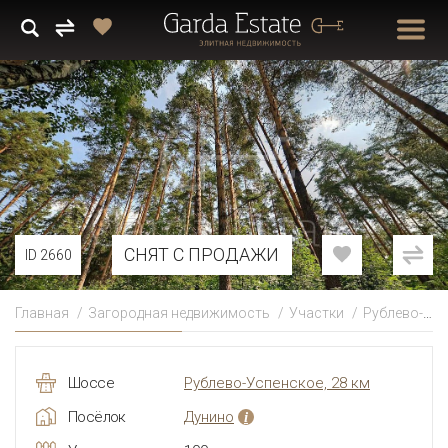
СНЯТ С ПРОДАЖИ
ID 2660
Главная
Загородная недвижимость
Участки
Рублево-Успенское
Шоссе
Рублево-Успенское, 28 км
Посёлок
Дунино
i