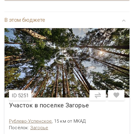
В этом бюджете
ID 5251
Участок в поселке Загорье
Рублево-Успенское
,
15 км от МКАД
Посёлок
:
Загорье