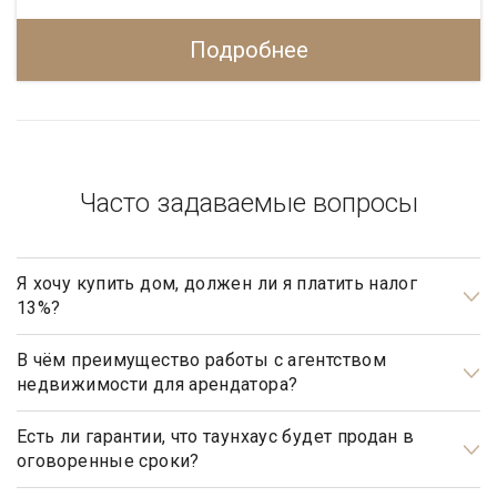
Подробнее
Часто задаваемые вопросы
Я хочу купить дом, должен ли я платить налог
13%?
Нет, не должны. Платить налог 13% будет только продавец,
налог рассчитывается на прибыль.
В чём преимущество работы с агентством
недвижимости для арендатора?
Арендаторы элитной недвижимости почти всегда очень
занятые люди, у которых абсолютно нет времени на поиски
Есть ли гарантии, что таунхаус будет продан в
оговоренные сроки?
подходящего им дома. Обращаясь в агентство элитной
недвижимости «Garda Estate», арендатору гарантирован
Да, агентство элитной недвижимости «Garda Estate»