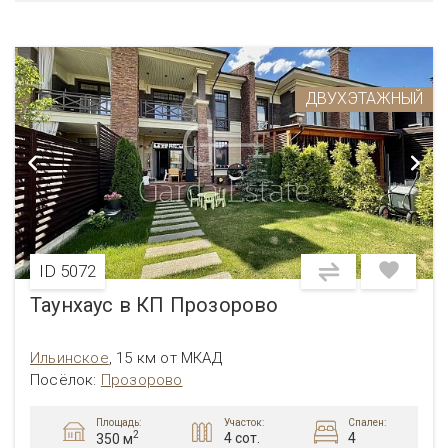
ДВУХЭТАЖНЫЙ
ID 5072
Таунхаус в КП Прозорово
Ильинское
,
15 км от МКАД
Посёлок:
Прозорово
Площадь:
Участок:
Спален:
2
4 сот.
4
350 м