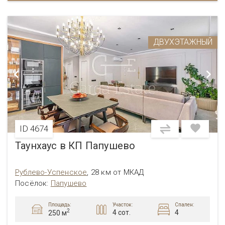
ДВУХЭТАЖНЫЙ
ID 4674
Таунхаус в КП Папушево
Рублево-Успенское
,
28 км от МКАД
Посёлок:
Папушево
Площадь:
Участок:
Спален:
2
4 сот.
4
250 м