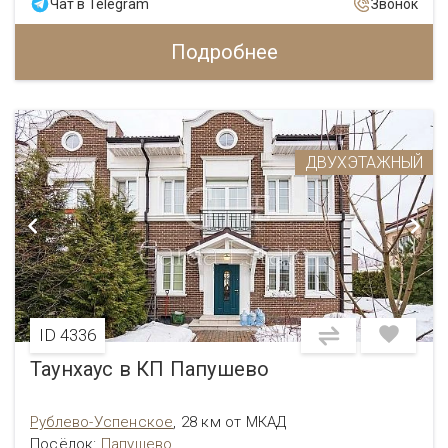
Чат в Telegram
Звонок
Подробнее
ДВУХЭТАЖНЫЙ
ID 4336
Таунхаус в КП Папушево
Рублево-Успенское
,
28 км от МКАД
Посёлок:
Папушево