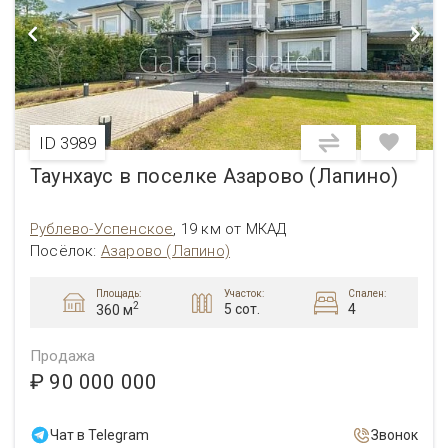
ID 3989
Таунхаус в поселке Азарово (Лапино)
Рублево-Успенское
,
19 км от МКАД
Посёлок:
Азарово (Лапино)
Площадь:
Участок:
Спален:
2
5 сот.
4
360 м
Продажа
₽ 90 000 000
Чат в Telegram
Звонок