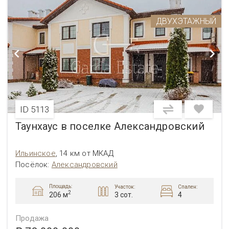
ДВУХЭТАЖНЫЙ
ID 5113
Таунхаус в поселке Александровский
Ильинское
,
14 км от МКАД
Посёлок:
Александровский
Площадь:
Участок:
Спален:
2
3 сот.
4
206 м
Продажа