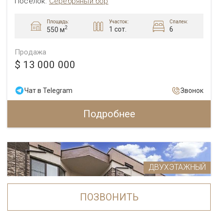
Посёлок:
Серебряный бор
Площадь:
Участок:
Спален:
2
1 сот.
6
550 м
Продажа
$ 13 000 000
Чат в Telegram
Звонок
Подробнее
ДВУХЭТАЖНЫЙ
ПОЗВОНИТЬ