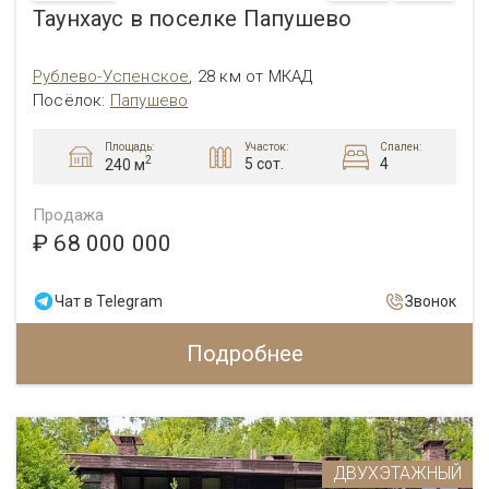
Таунхаус в поселке Папушево
Рублево-Успенское
,
28 км от МКАД
Посёлок:
Папушево
Площадь:
Участок:
Спален:
2
5 сот.
4
240 м
Продажа
₽ 68 000 000
Чат в Telegram
Звонок
Подробнее
ДВУХЭТАЖНЫЙ