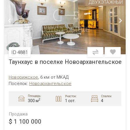
ДВУХЭТАЖНЫЙ
ID 4881
Таунхаус в поселке Новоархангельское
Новорижское
,
6 км от МКАД
Посёлок:
Новоархангельское
Площадь:
Участок:
Спален:
2
1 сот.
4
300 м
Продажа
$ 1 100 000