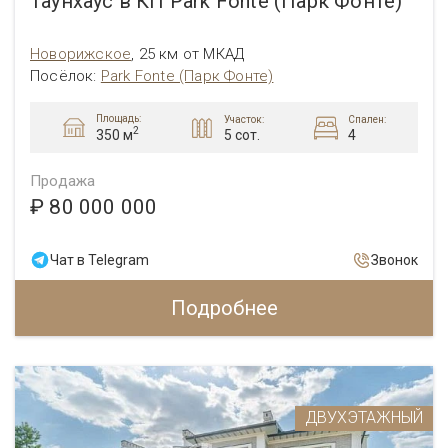
Таунхаус в КП Park Fonte (Парк Фонте)
Новорижское
,
25 км от МКАД
Посёлок:
Park Fonte (Парк Фонте)
Площадь:
Участок:
Спален:
2
5 сот.
4
350 м
Продажа
₽ 80 000 000
Чат в Telegram
Звонок
Подробнее
ДВУХЭТАЖНЫЙ