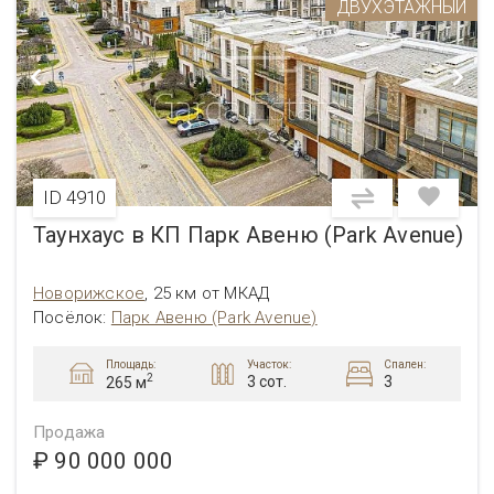
ДВУХЭТАЖНЫЙ
ID 4910
Таунхаус в КП Парк Авеню (Park Avenue)
Новорижское
,
25 км от МКАД
Посёлок:
Парк Авеню (Park Avenue)
Площадь:
Участок:
Спален:
2
3 сот.
3
265 м
Продажа
₽ 90 000 000