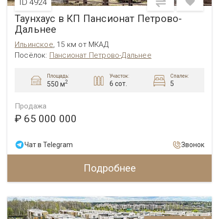
ID 4924
Таунхаус в КП Пансионат Петрово-
Дальнее
Ильинское
,
15 км от МКАД
Посёлок:
Пансионат Петрово-Дальнее
Площадь:
Участок:
Спален:
2
6 сот.
5
550 м
Продажа
₽ 65 000 000
Чат в Telegram
Звонок
Подробнее