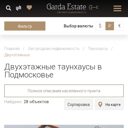
$
₽
€
Выбор валюты
Фильтр
Главная
Загородная недвижимость
Таунхаусы
Двухэтажные
Двухэтажные таунхаусы в
Подмосковье
Полное описание населенного пункта
Найдено:
28
объектов
Сортировка