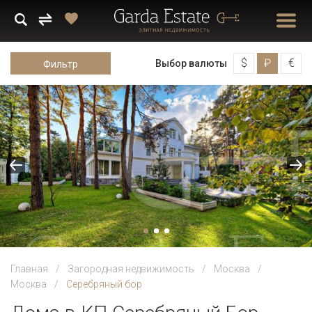
$
₽
€
Выбор валюты
Фильтр
Главная
Загородная недвижимость
Москва
Москва
Серебряный бор