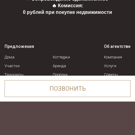
🔥 Комиссия:
0 рублей при покупке недвижимости
Предложения
Об агентстве
Дома
Коттеджи
Компания
Участки
Аренда
Услуги
Таунхаусы
Посёлки
Советы
Усадьбы
Спецпредложения
Вакансии
ПОЗВОНИТЬ
Контакты
Понравилось объявление в
Garda Estate
?
Москва, ул. 1-я Останкинская, д.
ПОЗВОНИТЬ
+7 916 740-35-17
26, пом. 72