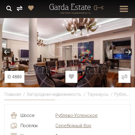
ID 4889
Главная
Загородная недвижимость
Таунхаусы
Рублево-Успенское
Шоссе
Рублево-Успенское
Посёлок
Серебряный бор