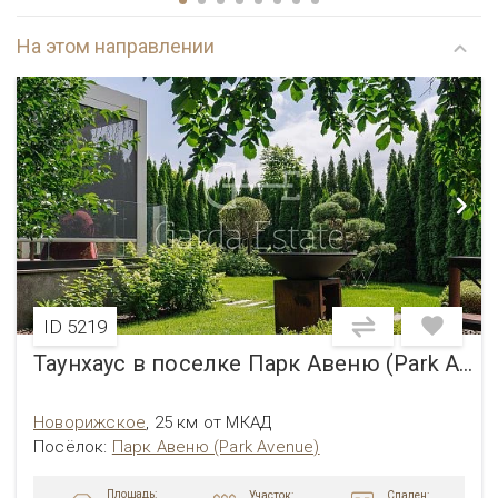
На этом направлении
ID 5219
Таунхаус в поселке Парк Авеню (Park Avenue)
Новорижское
,
25 км от МКАД
Посёлок
:
Парк Авеню (Park Avenue)
Площадь:
Участок:
Спален: