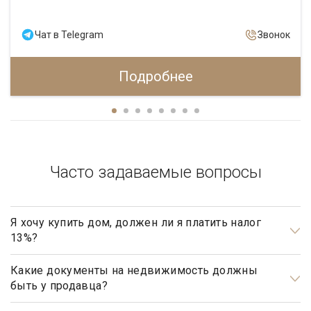
Чат в Telegram
Звонок
Подробнее
Часто задаваемые вопросы
Я хочу купить дом, должен ли я платить налог
13%?
Нет, не должны. Платить налог 13% будет только продавец,
налог рассчитывается на прибыль.
Какие документы на недвижимость должны
быть у продавца?
Документами, подтверждающими право собственности