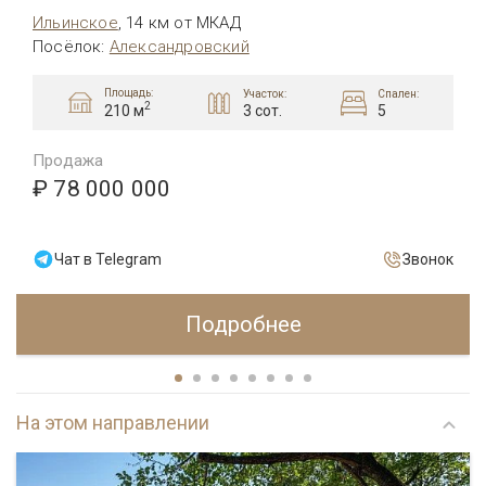
Ильинское
,
14 км от МКАД
Посёлок
:
Александровский
Площадь:
Участок:
Спален:
2
3 сот.
5
210 м
Продажа
₽ 78 000 000
Чат в Telegram
Звонок
Подробнее
На этом направлении