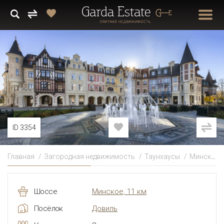
ID 3354
Главная
Загородная недвижимость
Таунхаусы
Минское
Шоссе
Минское, 11 км
Посёлок
Довиль