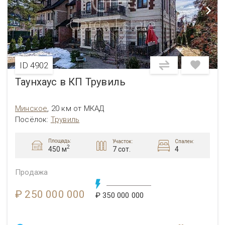
ID 4902
Таунхаус в КП Трувиль
Минское
,
20 км от МКАД
Посёлок
:
Трувиль
Площадь:
Участок:
Спален:
2
7 сот.
4
450 м
Продажа
₽ 250 000 000
₽ 350 000 000