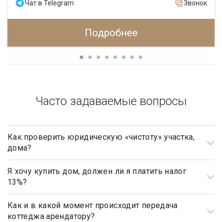
Чат в Telegram
Звонок
Подробнее
Часто задаваемые вопросы
Как проверить юридическую «чистоту» участка,
дома?
Проверка юридической «чистоты» важнейшая задача при
подготовке к сделке.
Я хочу купить дом, должен ли я платить налог
13%?
В каждом отдельном случае проверка индивидуальна и
Нет, не должны. Платить налог 13% будет только продавец,
зависит от истории объекта недвижимости, количества
налог рассчитывается на прибыль.
Как и в какой момент происходит передача
коттеджа арендатору?
собственников жилья, зарегистрированных лиц и т.д.