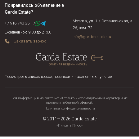
стоимость (применяется в случае наличия в доме
Понравилось объявление в
предметов антиквариата, эксклюзивных предметов
Garda Estate
?
интерьера).
Москва, ул. 1-я Останкинская, д.
+7 916 740-35-17
26, пом. 72
Ежедневно с 9:00 до 21:00
info@garda-estate.ru
Заказать звонок
Посмотреть список шоссе, поселков и населенных пунктов
Вся информация на сайте носит только информационный характер и не
является публичной офертой.
Политика конфиденциальности
© 2011—2026
Garda Estate
«Пиксель Плюс»