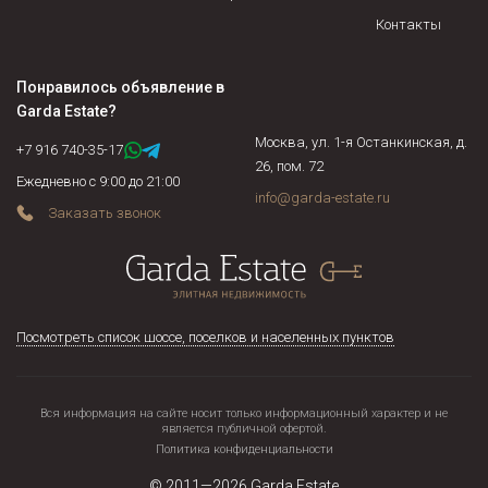
собственников недееспособные, несовершеннолетние,
Контакты
военнослужащие, осужденные граждане и соблюдены ли их
права, не находится ли жилая площадь под арестом или в
Понравилось объявление в
залоге у банка. Если объект недвижимости продается по
Garda Estate
?
доверенности, нужно подтвердить действительность
Москва, ул. 1-я Останкинская, д.
доверенности на момент сделки и т.д.
+7 916 740-35-17
26, пом. 72
Ежедневно с 9:00 до 21:00
info@garda-estate.ru
Заказать звонок
Посмотреть список шоссе, поселков и населенных пунктов
Вся информация на сайте носит только информационный характер и не
является публичной офертой.
Политика конфиденциальности
© 2011—2026
Garda Estate