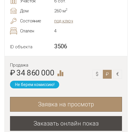
Участок
6 сот.
2
Дом
260 м
Состояние
под ключ
Спален
4
3506
ID объекта
Продажа
₽ 34 860 000
$
₽
€
Не берем комиссию!
Заявка на просмотр
Заказать онлайн показ