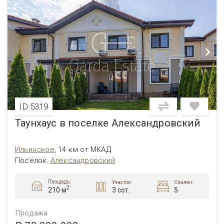
ID 5319
Таунхаус в поселке Александровский
Ильинское
,
14 км от МКАД
Посёлок
:
Александровский
Площадь:
Участок:
Спален:
2
3 сот.
5
210 м
Продажа