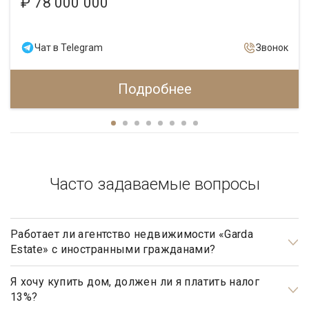
₽ 78 000 000
Чат в Telegram
Звонок
Подробнее
Часто задаваемые вопросы
Работает ли агентство недвижимости «Garda
Estate» с иностранными гражданами?
Да, наше агентство недвижимости, работает с
иностранными гражданами не резидентами РФ.
Я хочу купить дом, должен ли я платить налог
13%?