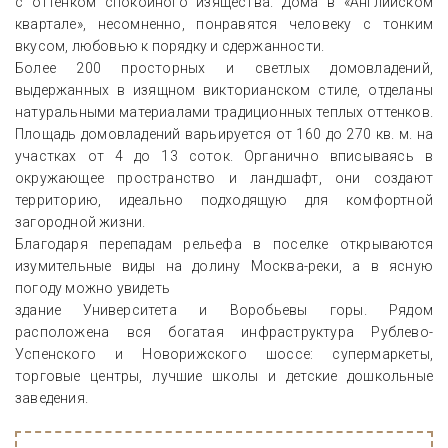
с оттенком спокойного изящества. Дома в «Английском
квартале», несомненно, понравятся человеку с тонким
вкусом, любовью к порядку и сдержанности.
Более 200 просторных и светлых домовладений,
выдержанных в изящном викторианском стиле, отделаны
натуральными материалами традиционных теплых оттенков.
Площадь домовладений варьируется от 160 до 270 кв. м. на
участках от 4 до 13 соток. Органично вписываясь в
окружающее пространство и ландшафт, они создают
территорию, идеально подходящую для комфортной
загородной жизни.
Благодаря перепадам рельефа в поселке открываются
изумительные виды на долину Москва-реки, а в ясную
погоду можно увидеть
здание Университета и Воробьевы горы. Рядом
расположена вся богатая инфраструктура Рублево-
Успенского и Новорижского шоссе: супермаркеты,
торговые центры, лучшие школы и детские дошкольные
заведения.