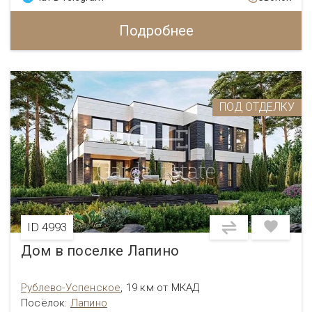
Подробнее
ПОД ОТДЕЛКУ
ID 4993
Дом в поселке Лапино
Рублево-Успенское
,
19 км от МКАД
Посёлок:
Лапино