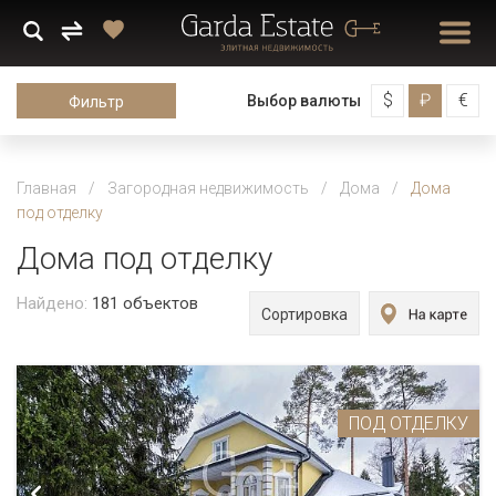
$
₽
€
Выбор валюты
Фильтр
Главная
Загородная недвижимость
Дома
Дома
под отделку
Дома под отделку
Найдено:
181
объектов
Сортировка
ПОД ОТДЕЛКУ