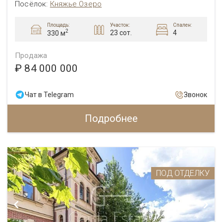
Посёлок:
Княжье Озеро
Площадь:
Участок:
Спален:
2
23 сот.
4
330 м
Продажа
₽ 84 000 000
Чат в Telegram
Звонок
Подробнее
ПОД ОТДЕЛКУ