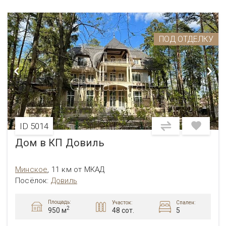
ПОД ОТДЕЛКУ
ID 5014
Дом в КП Довиль
Минское
,
11 км от МКАД
Посёлок:
Довиль
Площадь:
Участок:
Спален:
2
48 сот.
5
950 м