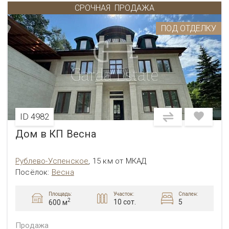
СРОЧНАЯ
ПРОДАЖА
ПОД ОТДЕЛКУ
ID 4982
Дом в КП Весна
Рублево-Успенское
,
15 км от МКАД
Посёлок:
Весна
Площадь:
Участок:
Спален:
2
10 сот.
5
600 м
Продажа