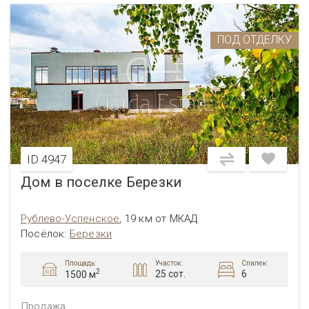
ПОД ОТДЕЛКУ
ID 4947
Дом в поселке Березки
Рублево-Успенское
,
19 км от МКАД
Посёлок:
Березки
Площадь:
Участок:
Спален:
2
25 сот.
6
1500 м
Продажа