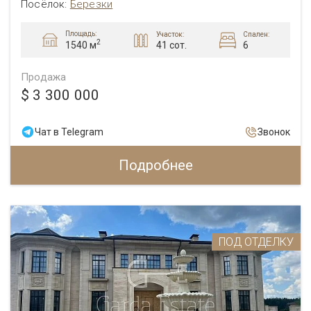
Посёлок:
Березки
Площадь:
Участок:
Спален:
2
41 сот.
6
1540 м
Продажа
$ 3 300 000
Чат в Telegram
Звонок
Подробнее
ПОД ОТДЕЛКУ