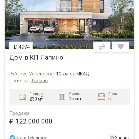
ID 4994
Дом в КП Лапино
Рублево-Успенское
,
19 км от МКАД
Посёлок:
Лапино
Площадь:
Участок:
Спален:
2
15 сот.
5
230 м
Продажа
₽ 122 000 000
Чат в Telegram
Звонок