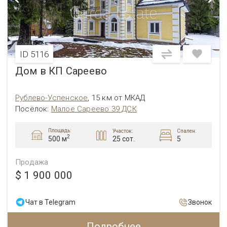
ID 5116
Дом в КП Сареево
Рублево-Успенское
,
15 км от МКАД
Посёлок:
Малое Сареево 39 ДСК
Площадь:
Участок:
Спален:
2
25 сот.
5
500 м
Продажа
$ 1 900 000
Чат в Telegram
Звонок
Подробнее